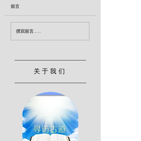
留言
视频｜正确回应神的道
​视频 | 该醒醒了！
撰寫留言......
（大卫·韦克森）
卫·韦克森）
关于我们