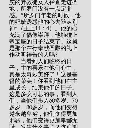
虔的异教徒女人径直走进圣
地，所罗门没有一点定罪
感。“所罗门年老的时候，他
的妃嫔诱惑他的心去随从别
神”（王上11：4）。他的心
充满了偶像崇拜，他触碰上
帝宝座的日子结束了。这就
是那个在行奉献圣殿的礼上
作动听祷告的人吗?
        当看到人们临终的日
子，主的喜乐在他们心中，
真是太奇妙美好了！这是基
督的荣美！你看到他们在主
里成长，结束他们的日子。
这是多么可悲的事，看到人
们，当他们步入60多岁、70
多岁、80多岁，而他们变得
越来越卑劣，他们变得更加
邪恶，他们变得更加卑鄙无
耻。发生什么事了？这追溯