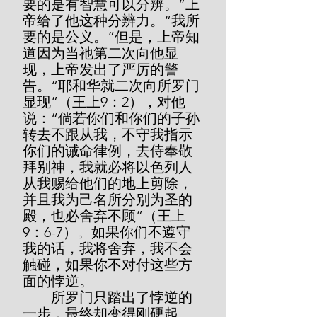
要的是有智慧可以分辨。”上
帝给了他这种分辨力。“我所
要的是公义。”但是，上帝知
道因为当祂第二次向他显
现，上帝发出了严厉的警
告。“耶和华就二次向所罗门
显现”（王上9：2），对他
说：“倘若你们和你们的子孙
转去不跟从我，不守我指示
你们的诫命律例，去侍奉敬
拜别神，我就必将以色列人
从我赐给他们的地上剪除，
并且我为己名所分别为圣的
殿，也必舍弃不顾”（王上
9：6-7）。如果你们不遵守
我的话，我将舍弃，我不会
触碰，如果你不对付这些方
面的悖逆。
        所罗门只踏出了悖逆的
一步，最终却变得刚硬起