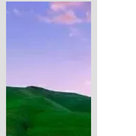
2023年2月25日
讀畢需時 4 分鐘
视频|最令人憎恨的真理（大
卫·韦克森）
地狱是世界上最令人憎恨的真理。背道的神学
家、传道人，或自由派人士最仇恨地狱的真
理。他们痛恨地狱的信息。他们哀号，咬牙切
齿地反对永恒地狱的观念，尤其恨恶那里有忿
怒、恐惧以及真有火烧着。他们说地狱与耶稣
基督的爱是不相容的。 一想到永远的咒诅、
无休止的痛苦、哭泣、哀号、哀哭切齿，...