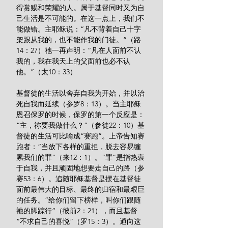
得赏赐和荣耀的人。属于基督同时又为自
己生活是不可能的。在这一点上，我们不
能做错。主耶稣说：“凡不背着自己十字
架跟从我的，也不能作我的门徒。”（路
14：27）祂一再声明：“凡在人面前不认
我的，我在我天上的父面前也必不认
他。”（太10：33）
基督徒的生活以舍弃自我为开始，并以治
死自我而延续（参罗8：13）。当主耶稣
恩召保罗的时候，保罗的第一个反应是：
“主，祢要我做什么？”（参徒22：10）基
督徒的生活可比喻成“赛跑”。上帝告知赛
跑者：“当放下各样的重担，脱去容易缠
累我们的罪”（来12：1）。“罪”是指热衷
于自我，并且顽固地想要走自己的路（参
赛53：6）。追随耶稣基督是摆在基督徒
面前最伟大的目标、最终的归宿和最艰巨
的任务。“给你们留下榜样，叫你们跟随
祂的脚踪行”（彼前2：21），而且基督
“不求自己的喜悦”（罗15：3）。通向这