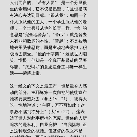
人们而言的。“若有人要”：是一个分量很
重的希腊词，它不仅指愿望，而且也指满
有决心去达到目标。“跟从我”：如同一个
仆人服从他的主人，一个学生服从他的老
师，一个士兵服从他的长官一样。“舍”的
意思是“完全地舍弃”。“舍己”：就是舍去
人有罪和败坏的本性。“背起”：不是被动
地去承受或忍耐，而是主动地去承担，积
极地去接受。“他的十字架”：这被世人嘲
笑、憎恨，但却是一个真正基督徒的显著
标志。“跟从我”的意思是像主耶稣一样生
活——荣耀上帝。
这一经文的下文是最庄严，也是最令人感
动的部分。主耶稣第一次向祂的使徒宣布
祂将要蒙羞死去（参太16：21）。彼得大
吃一惊地说道：“主啊，万不可如此！这
事必不临到祢身上”（太16：22）。这表
达了世人对此事所持的态度。世俗的人所
追求的是私利、自我庇护，“自我拯救”正
是这种观念的概括。但基督的教义不是