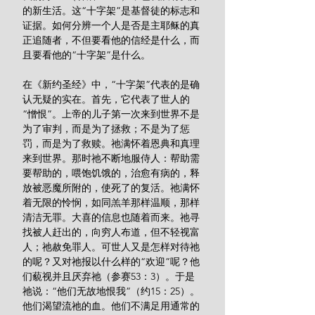
的新生活。这“十字架”是基督徒的标志和
证据。如何分辨一个人是否是主耶稣的真
正追随者，不但要看他的信经是什么，而
且要看他的“十字架”是什么。
在《新约圣经》中，“十字架”代表的是确
认无疑的实在。首先，它代表了世人的
“憎恨”。上帝的儿子第一次来到世界不是
为了审判，而是为了拯救；不是为了惩
罚，而是为了救赎。祂满怀着恩典和真理
来到世界。那时祂不断地服侍人：帮助需
要帮助的，喂饱饥饿的，治愈有病的，释
放被恶魔所附的，使死了的复活。祂满怀
着无限的怜悯，如同羔羊那样温顺，那样
清洁无罪。大喜的信息也随着而来。祂寻
找被人赶出的，向穷人布道，但不轻视富
人；祂赦免罪人。可世人又是怎样对待祂
的呢？又对祂报以什么样的“欢迎”呢？他
们藐视并且厌弃祂（参赛53：3）。于是
祂说：“他们无故地恨我”（约15：25）。
他们渴望流祂的血。他们不满足用通常的