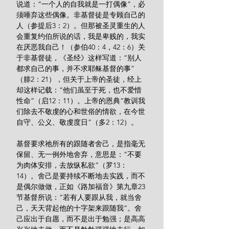
说道：“一个人的自我就是一打偶像”，必
须唾弃这些偶像。非基督徒是专顾自己的
人（参提后3：2）。但那被圣灵重生的人
会重复约伯所说的话，我是卑贱的，我实
在厌恶我自己！（参伯40：4，42：6）关
于非基督徒，《圣经》这样写道：“别人
都求自己的事，并不求耶稣基督的事”
（腓2：21），但关于上帝的圣徒，经上
却这样记载：“他们虽至于死，也不爱惜
性命”（启12：11）。上帝的恩典“教训我
们除去不敬虔的心和世俗的情欲，在今世
自守、公义、敬虔度日”（多2：12）。
基督要求祂所有的跟随者舍己，是指毫无
保留、无一例外地舍弃，意思是：“不要
为肉体安排，去放纵私欲”（罗13：
14）。舍己是要持续不断地去实践，而不
是偶尔做做，正如《路加福音》第九章23
节基督所说：“若有人要跟从我，就当舍
己，天天背起他的十字架来跟随我”。舍
己应出于自愿，而不是出于勉强；是高高