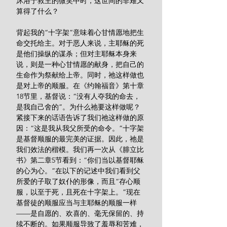
沐浴于救主的微笑中时，这世间的非难又
算得了什么？
背起我的“十字架”意味着心甘情愿地把生
命交托给主。对于恶人来说，主耶稣的死
是他们操纵的谋杀；但对主耶稣本身来
说，则是一种心甘情愿的献身，把自己的
生命作为祭献给上帝。同时，祂这样做也
是对上帝的顺服。在《约翰福音》第十章
18节里，基督说：“没有人夺我的命去，
是我自己舍的”。为什么祂要这样做呢？
紧接下来的话语告诉了我们祂这样做的原
因：“这是我从我父所受的命令。”十字架
是基督顺服的最完美的证据。因此，祂是
我们效法的楷模。我们再一次从《腓立比
书》第二章5节看到：“你们当以基督耶稣
的心为心。”在以下的记述中我们看到父
所爱的子取了奴仆的形像，而且“存心顺
服，以至于死，且死在十字架上。”现在
基督徒的顺服应当与主耶稣的顺服一样
——是自愿的、欢喜的、毫无保留的、持
续不断的。如果顺服导致了羞辱和苦难，