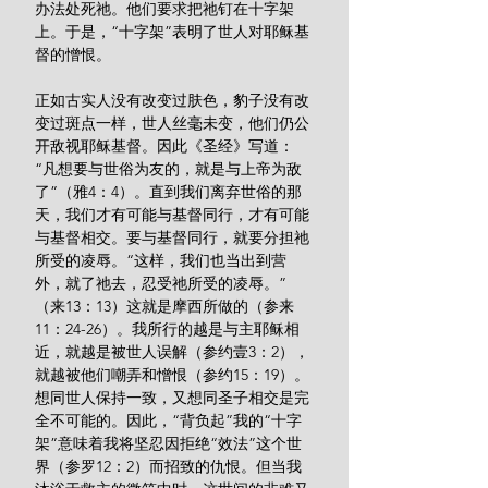
办法处死祂。他们要求把祂钉在十字架
上。于是，“十字架”表明了世人对耶稣基
督的憎恨。
正如古实人没有改变过肤色，豹子没有改
变过斑点一样，世人丝毫未变，他们仍公
开敌视耶稣基督。因此《圣经》写道：
“凡想要与世俗为友的，就是与上帝为敌
了”（雅4：4）。直到我们离弃世俗的那
天，我们才有可能与基督同行，才有可能
与基督相交。要与基督同行，就要分担祂
所受的凌辱。“这样，我们也当出到营
外，就了祂去，忍受祂所受的凌辱。”
（来13：13）这就是摩西所做的（参来
11：24-26）。我所行的越是与主耶稣相
近，就越是被世人误解（参约壹3：2），
就越被他们嘲弄和憎恨（参约15：19）。
想同世人保持一致，又想同圣子相交是完
全不可能的。因此，“背负起”我的“十字
架”意味着我将坚忍因拒绝“效法”这个世
界（参罗12：2）而招致的仇恨。但当我