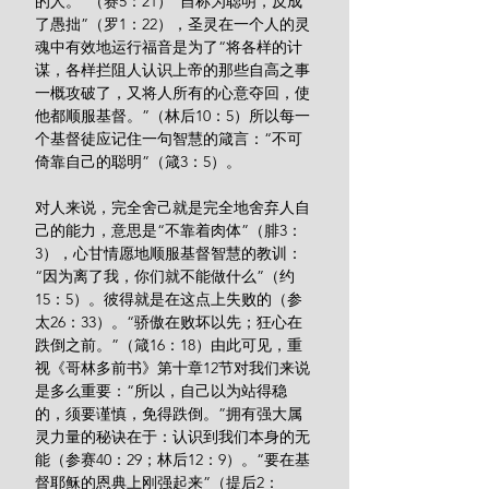
的人。”（赛5：21）“自称为聪明，反成
了愚拙”（罗1：22），圣灵在一个人的灵
魂中有效地运行福音是为了“将各样的计
谋，各样拦阻人认识上帝的那些自高之事
一概攻破了，又将人所有的心意夺回，使
他都顺服基督。”（林后10：5）所以每一
个基督徒应记住一句智慧的箴言：“不可
倚靠自己的聪明”（箴3：5）。
对人来说，完全舍己就是完全地舍弃人自
己的能力，意思是“不靠着肉体”（腓3：
3），心甘情愿地顺服基督智慧的教训：
“因为离了我，你们就不能做什么”（约
15：5）。彼得就是在这点上失败的（参
太26：33）。“骄傲在败坏以先；狂心在
跌倒之前。”（箴16：18）由此可见，重
视《哥林多前书》第十章12节对我们来说
是多么重要：“所以，自己以为站得稳
的，须要谨慎，免得跌倒。”拥有强大属
灵力量的秘诀在于：认识到我们本身的无
能（参赛40：29；林后12：9）。“要在基
督耶稣的恩典上刚强起来”（提后2：