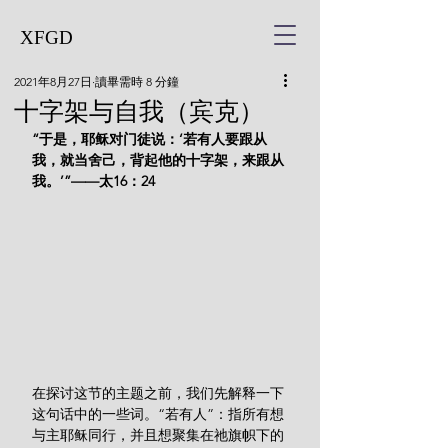
XFGD
2021年8月27日
讀畢需時 8 分鐘
十字架与自我（宾克）
“于是，耶稣对门徒说：‘若有人要跟从
我，就当舍己，背起他的十字架，来跟从
我。’”——太16：24
在探讨这节的主题之前，我们先解释一下
这句话中的一些词。“若有人”：指所有想
与主耶稣同行，并且想聚集在祂旗帜下的