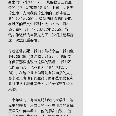
身之内”（来13：3）。“凡要救自己的生
命的（“生命”或作“灵魂”。下同），必丧
掉生命；凡为我丧掉生命的，必得着生
命”（太16：25）。类似的话语我们还能
在以下的经文中找到：太10：39；可8：
35；路9：24，17：33；约12：25。当
然，像这样的重复是为了让我们注意基督
这一说法的重要性。
借着基督的死，我们才能得永生，我们也
必须如此做（参约12：24-25）。我们要
像保罗那样能说出这样的话语：“我却不
以性命为念，也不看为宝贵”（徒20：
24）。在这个世上为满足自我而活的人，
会永远失丧他们的生命；而那些恨恶私利
并且服从主耶稣基督的，将要保守生命到
永远。
一个年轻的、有着光明前途的大学生，响
应主的呼唤，用自己的一生在印度的最底
层居民中侍奉着主。他的朋友们说，“这