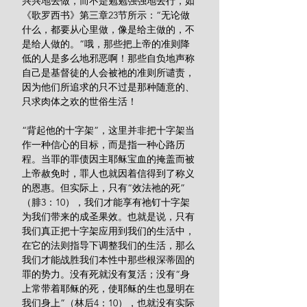
兴兴地去做，而不是勉勉强强地去行，如
《歌罗西书》第三章23节所示：“无论做
什么，都要从心里做，像是给主做的，不
是给人做的。”哦，那些把上帝的准则降
低的人是多么地邪恶啊！那些自负地声称
自己是基督徒的人会被祂的准则所谴责，
因为他们所追求的只不过是那种随意的、
只求肉体之欢的世俗生活！
“背起他的十字架”，这里并非把十字架当
作一种信心的目标，而是指一种心路历
程。当罪的罪债因主耶稣宝血的掩盖而被
上帝赦免时，罪人也就因着信得到了称义
的恩惠。但实际上，只有“效法祂的死”
（腓3：10），我们才能享有祂钉十字架
为我们带来的成圣果效。也就是说，只有
我们真正把十字架应用到我们的生活中，
在它的法则指导下调整我们的生活，那么
我们才能战胜我们本性中那些根深蒂固的
罪的势力。没有死就没有复活；没有“身
上常带着耶稣的死，使耶稣的生也显明在
我们身上”（林后4：10），也就没有实际