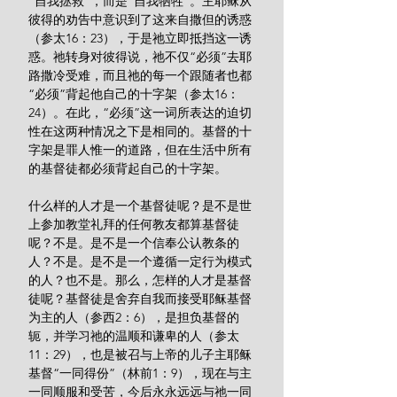
“自我拯救”，而是“自我牺牲”。主耶稣从
彼得的劝告中意识到了这来自撒但的诱惑
（参太16：23），于是祂立即抵挡这一诱
惑。祂转身对彼得说，祂不仅“必须”去耶
路撒冷受难，而且祂的每一个跟随者也都
“必须”背起他自己的十字架（参太16：
24）。在此，“必须”这一词所表达的迫切
性在这两种情况之下是相同的。基督的十
字架是罪人惟一的道路，但在生活中所有
的基督徒都必须背起自己的十字架。
什么样的人才是一个基督徒呢？是不是世
上参加教堂礼拜的任何教友都算基督徒
呢？不是。是不是一个信奉公认教条的
人？不是。是不是一个遵循一定行为模式
的人？也不是。那么，怎样的人才是基督
徒呢？基督徒是舍弃自我而接受耶稣基督
为主的人（参西2：6），是担负基督的
轭，并学习祂的温顺和谦卑的人（参太
11：29），也是被召与上帝的儿子主耶稣
基督“一同得份”（林前1：9），现在与主
一同顺服和受苦，今后永永远远与祂一同