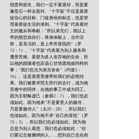
指责和损失，我们一定不要退却，而是要
像坚石一样去面对。“十字架”不仅是基督
徒信心的目标、门徒身份的标志，也是管
理基督徒生活的准则。“十字架”代表着对
主的服从和奉献：“所以弟兄们，我以上
帝的慈悲劝你们，将身体献上，当作活
祭，是圣洁的，是上帝所喜悦的”（罗
12：1）。“十字架”代表着为别人服务和
遭受苦难。基督为多人舍弃祂的生命，所
以祂的跟随者也应该心甘情愿地做同样的
事：“我们也当为弟兄舍命”（约壹3：
16）。这是基督受难带给我们的必然结
果。我们被要求照主所行的去行，成为祂
苦难中的同伴，在祂的事工中成为同工。
因为主耶稣虚己（参腓2：7），我们也必
须如此。因为祂来“不是要受人的服侍，
乃是要服侍人”（太20：28），所以我们
也须如此。因为祂不求“自己的喜悦”（罗
15：3），所以我们也必须如此。因为祂
总是为别人着想，我们也必须如此：“你
们要记念被捆绑的人……想到自己也在肉