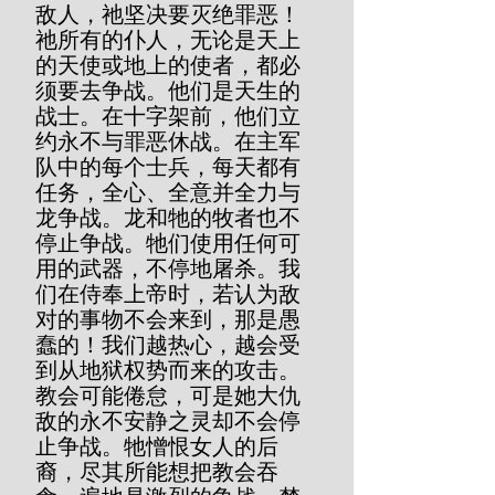
敌人，祂坚决要灭绝罪恶！
祂所有的仆人，无论是天上
的天使或地上的使者，都必
须要去争战。他们是天生的
战士。在十字架前，他们立
约永不与罪恶休战。在主军
队中的每个士兵，每天都有
任务，全心、全意并全力与
龙争战。龙和牠的牧者也不
停止争战。牠们使用任何可
用的武器，不停地屠杀。我
们在侍奉上帝时，若认为敌
对的事物不会来到，那是愚
蠢的！我们越热心，越会受
到从地狱权势而来的攻击。
教会可能倦怠，可是她大仇
敌的永不安静之灵却不会停
止争战。牠憎恨女人的后
裔，尽其所能想把教会吞