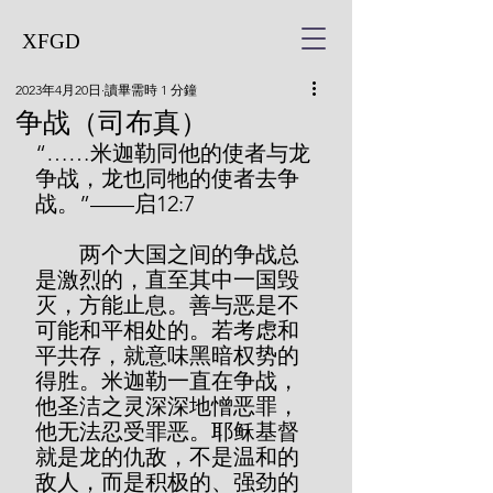
XFGD
2023年4月20日
讀畢需時 1 分鐘
争战（司布真）
“……米迦勒同他的使者与龙
争战，龙也同牠的使者去争
战。”——启12:7
        两个大国之间的争战总
是激烈的，直至其中一国毁
灭，方能止息。善与恶是不
可能和平相处的。若考虑和
平共存，就意味黑暗权势的
得胜。米迦勒一直在争战，
他圣洁之灵深深地憎恶罪，
他无法忍受罪恶。耶稣基督
就是龙的仇敌，不是温和的
敌人，而是积极的、强劲的