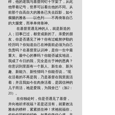
样，他的老我与基督同钉十字架了，从此
他带着记号，世界可以看出他的不同。从
前那个自高自大的雅各已失去踪影，如今
瘸腿的雅各——以色列——不再倚靠自己
的大腿窝，而单单倚靠神。
        在基督里遇见神的人，就是新造的
人；旧事已过，都变成新的了。亲爱的朋
友，你是否遇见了神？你有过毗努伊勒的
经历吗？你知道自己在神面前必须为自己
负责吗？在基督里认识神，是你一生中最
重大、最中心的事吗？你能否诚实地说，
我成了今日的我，完全是出于神的恩典？
你意识到里面有一个新人、新生命、新兴
趣、新能力、新性情吗？你能否说，“现
在活着的不再是我，乃是基督在我里面活
着；并且我如今在肉身活着，是因信神的
儿子而活，祂是爱我，为我舍已”（加2：
20）。
        在你独处时，你是否遇见了基督，
并向祂祈求祝福？若是还没有，就要效法
雅各的榜样，紧紧抓住神！求祂祝福你，
也给你同样的经验。如果你凭信心求，主