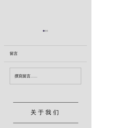
留言
忌邪的神（钟马田）
你们当救自己脱离
撰寫留言......
曲的世代（钟马田
关于我们