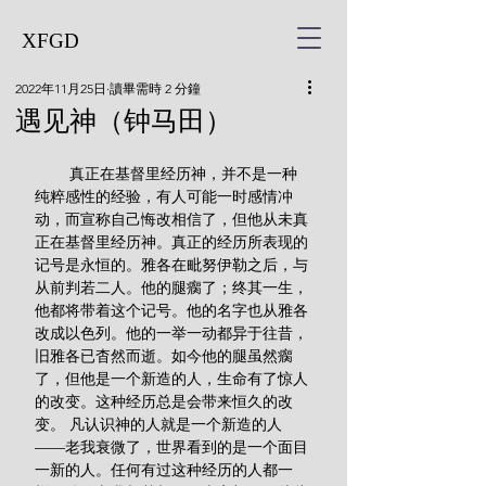
XFGD
2022年11月25日
讀畢需時 2 分鐘
遇见神（钟马田）
        真正在基督里经历神，并不是一种
纯粹感性的经验，有人可能一时感情冲
动，而宣称自己悔改相信了，但他从未真
正在基督里经历神。真正的经历所表现的
记号是永恒的。雅各在毗努伊勒之后，与
从前判若二人。他的腿瘸了；终其一生，
他都将带着这个记号。他的名字也从雅各
改成以色列。他的一举一动都异于往昔，
旧雅各已杳然而逝。如今他的腿虽然瘸
了，但他是一个新造的人，生命有了惊人
的改变。这种经历总是会带来恒久的改
变。 凡认识神的人就是一个新造的人
——老我衰微了，世界看到的是一个面目
一新的人。任何有过这种经历的人都一