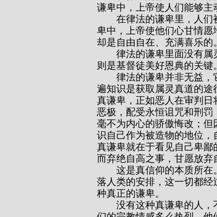
谦卑中，上帝使人们能够主
        在律法的谦卑里，人们被强迫制伏，不得不低声下气；而在福音的谦
卑中，上帝使他们心甘情愿
却是自由自在、充满喜乐的
        律法的谦卑里面没有属灵的良善，毫无真美德的本质；而福音的谦卑
则是基督徒美好恩典的关键
        律法的谦卑并非无益，它是获得福音谦卑的渠道。正如关于宗教的普
遍知识是获取属灵真道的途
真谦卑，正如恶人在审判日
恶极，配受永恒诅咒和刑罚
毫不为内心的骄傲悔改；但
识自己作为被造物的地位，
真谦卑就在于看见自己卑鄙
而弃绝自高之事，甘愿放弃
        这是真信仰的本质所在。整个福音和新约的所有内容，包括上帝对堕
落人类的安排，这一切都经
种真正的谦卑。
        没有这种真谦卑的人，不管他们宣称自己有什么宗教信仰，也不管他
们的宗教情感多么热烈，他