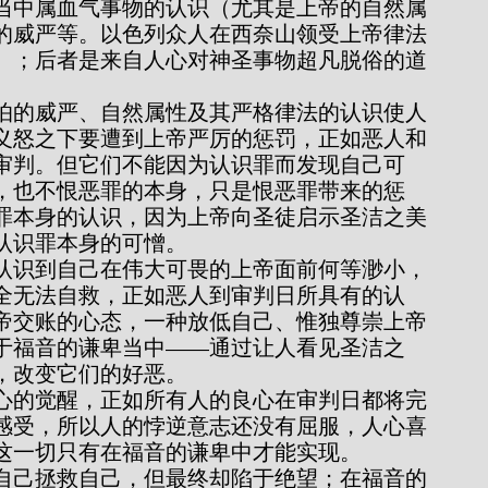
的威严等。以色列众人在西奈山领受上帝律法
）；后者是来自人心对神圣事物超凡脱俗的道
义怒之下要遭到上帝严厉的惩罚，正如恶人和
审判。但它们不能因为认识罪而发现自己可
，也不恨恶罪的本身，只是恨恶罪带来的惩
罪本身的认识，因为上帝向圣徒启示圣洁之美
认识罪本身的可憎。
全无法自救，正如恶人到审判日所具有的认
帝交账的心态，一种放低自己、惟独尊崇上帝
于福音的谦卑当中——通过让人看见圣洁之
，改变它们的好恶。
感受，所以人的悖逆意志还没有屈服，人心喜
这一切只有在福音的谦卑中才能实现。