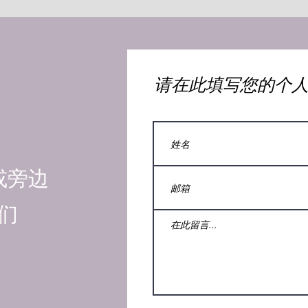
​请在此填写您的个
或旁边
们