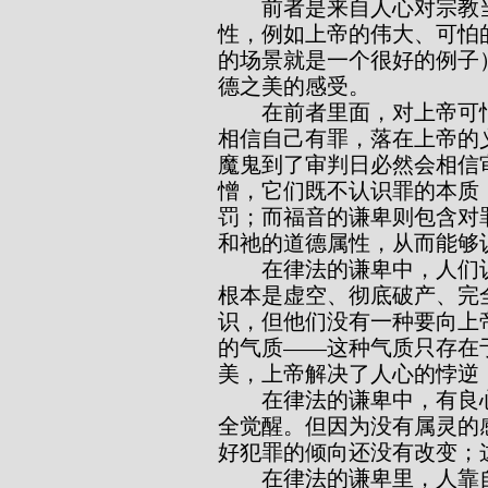
        前者是来自人心对宗教当中属血气事物的认识（尤其是上帝的自然属
性，例如上帝的伟大、可怕
的场景就是一个很好的例子
德之美的感受。
        在前者里面，对上帝可怕的威严、自然属性及其严格律法的认识使人
相信自己有罪，落在上帝的
魔鬼到了审判日必然会相信
憎，它们既不认识罪的本质
罚；而福音的谦卑则包含对
和祂的道德属性，从而能够
        在律法的谦卑中，人们认识到自己在伟大可畏的上帝面前何等渺小，
根本是虚空、彻底破产、完
识，但他们没有一种要向上
的气质——这种气质只存在
美，上帝解决了人心的悖逆
        在律法的谦卑中，有良心的觉醒，正如所有人的良心在审判日都将完
全觉醒。但因为没有属灵的
好犯罪的倾向还没有改变；
        在律法的谦卑里，人靠自己拯救自己，但最终却陷于绝望；在福音的