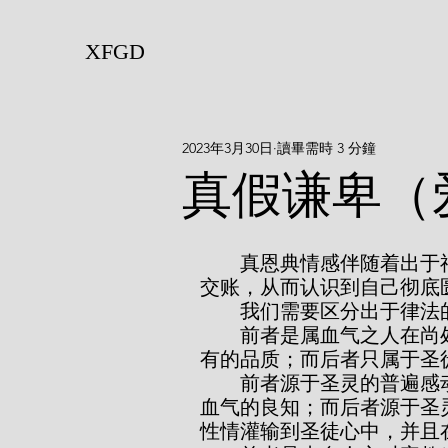
XFGD
2023年3月30日
讀畢需時 3 分鐘
真假谦卑（
        真恩典情感伴随着出于福音的谦卑——基督徒感到自己必须要向上帝
交账，从而认识到自己彻底
        我们需要区分
        前者是属血气之人在尚处于属血气状态且对上帝没有感恩之情时也拥
有的品质；而后者只属于圣
        前者源于圣灵的普遍感动，它能帮助自然的原则工作，尤其是促进属
血气的良知；而后者源于圣
性情灌输到圣徒心中，并且