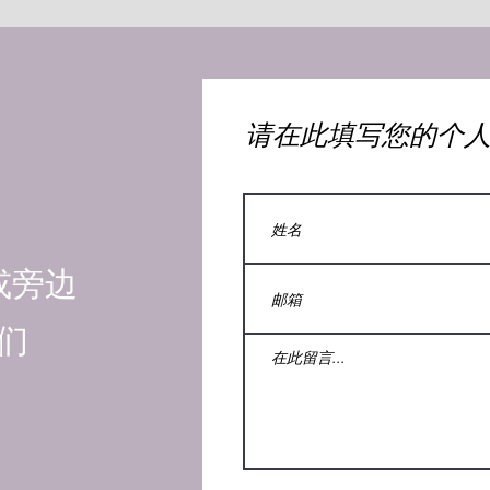
​请在此填写您的个
或旁边
们