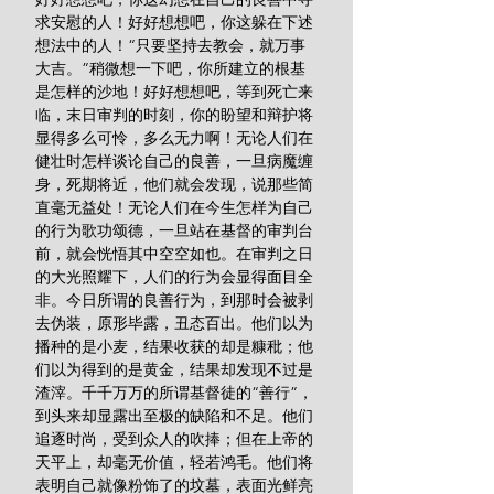
求安慰的人！好好想想吧，你这躲在下述
想法中的人！“只要坚持去教会，就万事
大吉。”稍微想一下吧，你所建立的根基
是怎样的沙地！好好想想吧，等到死亡来
临，末日审判的时刻，你的盼望和辩护将
显得多么可怜，多么无力啊！无论人们在
健壮时怎样谈论自己的良善，一旦病魔缠
身，死期将近，他们就会发现，说那些简
直毫无益处！无论人们在今生怎样为自己
的行为歌功颂德，一旦站在基督的审判台
前，就会恍悟其中空空如也。在审判之日
的大光照耀下，人们的行为会显得面目全
非。今日所谓的良善行为，到那时会被剥
去伪装，原形毕露，丑态百出。他们以为
播种的是小麦，结果收获的却是糠秕；他
们以为得到的是黄金，结果却发现不过是
渣滓。千千万万的所谓基督徒的“善行”，
到头来却显露出至极的缺陷和不足。他们
追逐时尚，受到众人的吹捧；但在上帝的
天平上，却毫无价值，轻若鸿毛。他们将
表明自己就像粉饰了的坟墓，表面光鲜亮