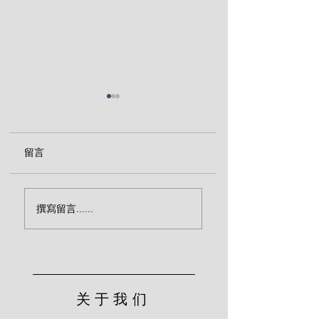
留言
“活人”还是“死人”？
主耶稣对门徒的警
撰寫留言......
（莱尔）
（莱尔）
关于我们