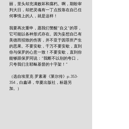
丽，里头却充满败坏和腐朽。啊，期盼审
判大日，却把灵魂有一丁点投靠在自己任
何事情上的人，就是这样！
我要再次重申，愿我们警醒“自义”的罪，
它可能以各种形式存在。因为妄想自己有
美德而招致的伤害，并不亚于因罪所产生
的恶果。不要安歇，千万不要安歇，直到
你与保罗的心意一致！不要安歇，直到你
能够跟保罗同说：“我断不以别的夸口，
只夸我们主耶稣基督的十字架！” 
（选自埃里克·罗素著《莱尔传》p.353-
354，白鑫译，华夏出版社，标题另
加。）