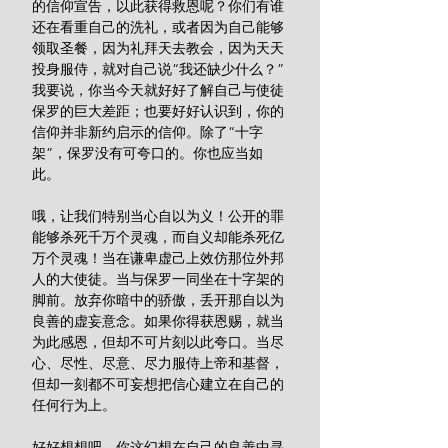
的信仰宣告，以此获得救恩呢？你们有谁
还在看重自己的洗礼，或者因为自己能够
领取圣餐，因为礼拜天去教会，因为天天
投身服侍，就对自己说“我还缺少什么？”
我要说，你当今天就好好了解自己与使徒
保罗的巨大差距；也要好好认识到，你的
信仰并非新约启示的信仰。除了“十字
架”，保罗没有可夸口的。你也应当如
此。
哦，让我们特别当心自以为义！公开的罪
能够杀死千万个灵魂，而自义却能杀死亿
万个灵魂！当在谦卑虚己上效仿那位外邦
人的大使徒。当与保罗一同坐在十字架的
脚前。放弃你暗中的骄傲，丢开那自以为
良善的虚妄意念。如果你得获恩赐，就当
为此感恩，但却不可片刻以此夸口。当尽
心、尽性、尽意、尽力服侍上帝和基督，
但却一刻都不可妄想把信心建立在自己的
任何行为上。
好好想想吧，你这幻想在自己的良善中寻