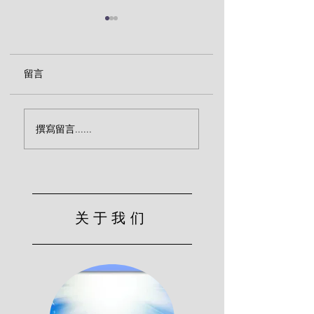
留言
传福音致命的忽略（宾
效法基督的服侍（
撰寫留言......
克）
尔）
关于我们