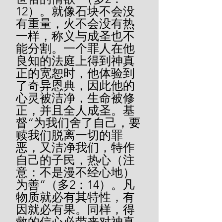
12）。就像石块不会没
有重量，火不会没有热
一样，称义与成圣也不
能分割。一个罪人在他
良知的法庭上得到神真
正的宽恕时，他体验到
了奇异恩典，因此他的
心灵被洁净，生命被修
正，并且全人成圣。基
督“为我们舍了自己，要
赎我们脱离一切的罪
恶，又洁净我们，特作
自己的子民，热心（注
意：不是漫不经心地）
为善”（多2：14）。凡
物质就必有其特性，有
因就必有果。同样，得
救的信心必带来对神真