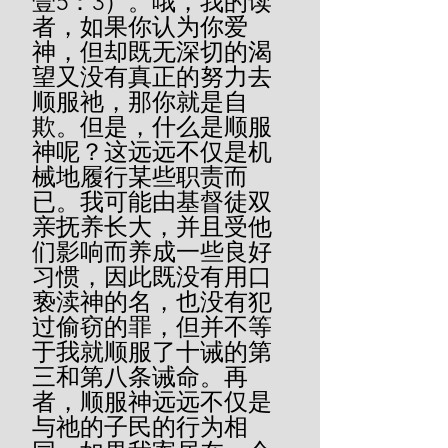
壹5：3）。哦，我的读
者，如果你认为你爱
神，但却既无深切的渴
望又没有真正的努力去
顺服祂，那你就是自
欺。但是，什么是顺服
神呢？这远远不仅是机
械地履行某些职责而
已。我可能由基督徒双
亲抚养长大，并且受他
们影响而养成一些良好
习惯，因此既没有用口
亵渎神的名，也没有犯
过偷窃的罪，但并不等
于我就顺服了十诫的第
三和第八条诫命。再
者，顺服神远远不仅是
与祂的子民的行为相