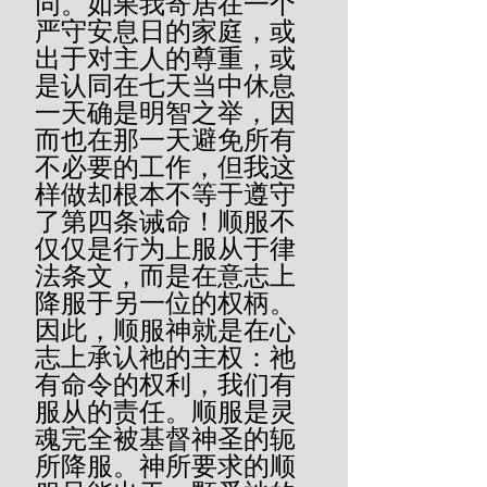
同。如果我寄居在一个
严守安息日的家庭，或
出于对主人的尊重，或
是认同在七天当中休息
一天确是明智之举，因
而也在那一天避免所有
不必要的工作，但我这
样做却根本不等于遵守
了第四条诫命！顺服不
仅仅是行为上服从于律
法条文，而是在意志上
降服于另一位的权柄。
因此，顺服神就是在心
志上承认祂的主权：祂
有命令的权利，我们有
服从的责任。顺服是灵
魂完全被基督神圣的轭
所降服。神所要求的顺