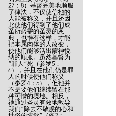
27：8）基督完美地顺服
了律法，不仅使信祂的
人能被称义，并且还因
此使他们得到了他们成
圣所必需的圣灵的恩
典，也惟有这样，才能
把本属肉体的人改变，
使他们能够活出蒙神悦
纳的顺服。虽然基督为
“罪人”死（参罗5：
6），并且在他们仍是罪
人的时候使他们称义
（参罗4：5），但祂并
不是要他们继续留在那
种可憎的境地。相反，
祂通过圣灵有效地教导
我们“除去不敬虔的心和
世俗的情欲”（多2：