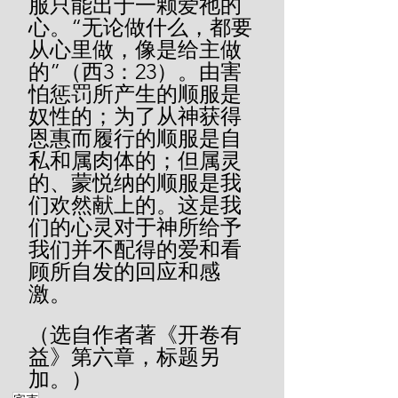
服只能出于一颗爱祂的
心。“无论做什么，都要
从心里做，像是给主做
的”（西3：23）。由害
怕惩罚所产生的顺服是
奴性的；为了从神获得
恩惠而履行的顺服是自
私和属肉体的；但属灵
的、蒙悦纳的顺服是我
们欢然献上的。这是我
们的心灵对于神所给予
我们并不配得的爱和看
顾所自发的回应和感
激。
（选自作者著《开卷有
益》第六章，标题另
加。）