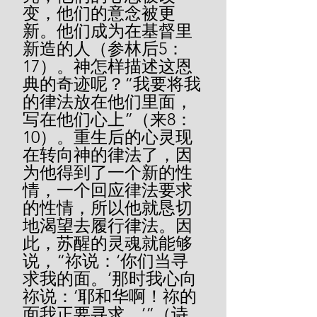
变，他们的意念被更
新。他们成为在基督里
新造的人（参林后5：
17）。神怎样描述这恩
典的奇迹呢？“我要将我
的律法放在他们里面，
写在他们心上”（来8：
10）。重生后的心灵现
在转向神的律法了，因
为他得到了一个新的性
情，一个回应律法要求
的性情，所以他就恳切
地渴望去履行律法。因
此，苏醒的灵魂就能够
说，“祢说：‘你们当寻
求我的面。’那时我心向
祢说：‘耶和华啊！祢的
面我正要寻求。’”（诗