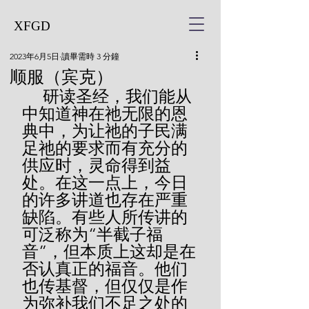
XFGD
2023年6月5日
讀畢需時 3 分鐘
顺服（宾克）
     研读圣经，我们能从
中知道神在祂无限的恩
典中，为让祂的子民满
足祂的要求而有充分的
供应时，灵命得到益
处。在这一点上，今日
的许多讲道也存在严重
缺陷。有些人所传讲的
可泛称为“半截子福
音”，但本质上这却是在
否认真正的福音。他们
也传基督，但仅仅是作
为弥补我们不足之处的