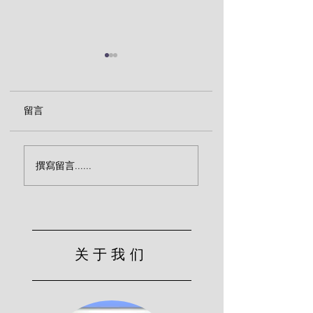
留言
新造的人向罪是死的
人在伪装的悔改中
撰寫留言......
（汤姆·华森）
（汤姆·华森）
关于我们