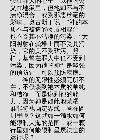
验在罪人的心里，以祂的公
义在地狱里，但祂却不与不
洁净混合，或受邪恶丝毫的
影响。奥古斯丁说：“神的本
质不与被造的物质相混合，
也不受其不洁净的污染。”太
阳照射在粪堆上而不受其污
染，它的美不受玷污。照
样，基督在罪人中也不受到
污染，因为祂的神性是够强
的预防针，可以预防疾病。
        神的无限性必须无所不
在，不仅谈到祂本质的单纯
和洁净，而是说到祂的能
力，因为神是如此地荣耀，
谁能将祂画定界线，圈在圆
周里呢？这就如一滴水如何
能限制大海的范围，或一颗
行星如何能限制星辰轨道的
运行呢？