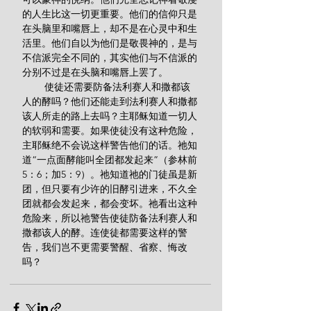
的人生比这一切更重要。他们的信仰只是
在头脑里和嘴唇上，却不是在心灵中和生
活里。他们自以为他们是敬畏神的，是与
不信派完全不同的，其实他们与不信派的
分别不过是在头脑和嘴唇上罢了。
        使徒还需要防备法利赛人和撒都该
人的酵吗？他们还能走到法利赛人和撒都
该人所走的路上去吗？主耶稣知道一切人
的软弱和需要。如果使徒没有这种危险，
主耶稣绝不会说这样警告他们的话。祂知
道“一点面酵能叫全团都发起来”（参林前
5：6；加5：9）。祂知道祂的门徒虽是新
团，但只要有少许的旧酵引进来，不久全
团就都会发起来，都会变坏。祂看出这种
危险来，所以祂警告使徒防备法利赛人和
撒都该人的酵。连使徒都需要这样的警
告，我们岂不更需要警醒、省察、悔改
吗？