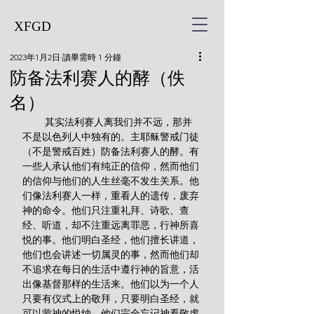
XFGD
2023年1月2日
讀畢需時 1 分鐘
防备法利赛人的酵（佚
名）
        其实法利赛人离我们并不远，那并
不是以色列人中独有的。主耶稣警戒门徒
（不是警戒百姓）防备法利赛人的酵。有
一些人承认他们有纯正的信仰，然而他们
的信仰与他们的人生丝毫不发生关系。他
们像法利赛人一样，重看人的遗传，废弃
神的命令。他们只注重礼拜、诗歌、查
经、听道，却不注重远离罪恶，行神所喜
悦的事。他们明白圣经，他们擅长讲道，
他们也会讲述一切属灵的事，然而他们却
不追求在每日的生活中遵行神的旨意，活
出像基督那样的生活来。他们以为一个人
只要有仪式上的敬拜，只要明白圣经，就
可以蒙神的悦纳。他们完全忘记神看敬虔