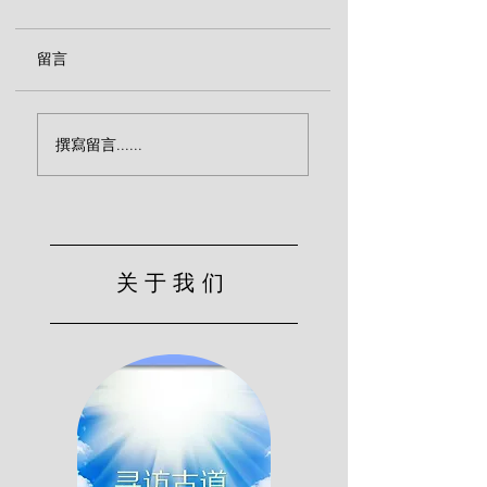
留言
传福音致命的忽略（宾
效法基督的服侍（
撰寫留言......
克）
尔）
关于我们