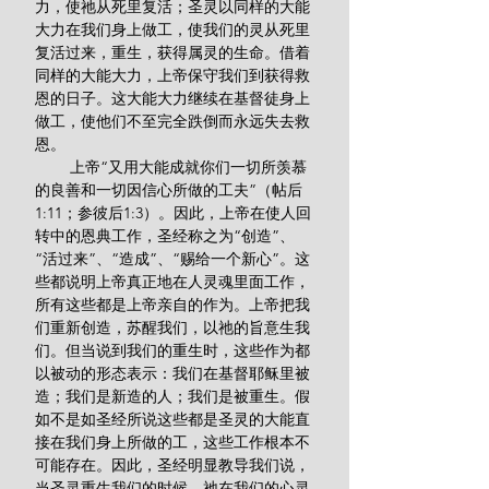
力，使祂从死里复活；圣灵以同样的大能
大力在我们身上做工，使我们的灵从死里
复活过来，重生，获得属灵的生命。借着
同样的大能大力，上帝保守我们到获得救
恩的日子。这大能大力继续在基督徒身上
做工，使他们不至完全跌倒而永远失去救
恩。
        上帝“又用大能成就你们一切所羡慕
的良善和一切因信心所做的工夫”（帖后
1:11；参彼后1:3）。因此，上帝在使人回
转中的恩典工作，圣经称之为“创造”、
“活过来”、“造成”、“赐给一个新心”。这
些都说明上帝真正地在人灵魂里面工作，
所有这些都是上帝亲自的作为。上帝把我
们重新创造，苏醒我们，以祂的旨意生我
们。但当说到我们的重生时，这些作为都
以被动的形态表示：我们在基督耶稣里被
造；我们是新造的人；我们是被重生。假
如不是如圣经所说这些都是圣灵的大能直
接在我们身上所做的工，这些工作根本不
可能存在。因此，圣经明显教导我们说，
当圣灵重生我们的时候，祂在我们的心灵