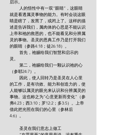
启示。
        人的悟性中有一双“眼睛”，这眼睛
就是看透属灵事物的能力。有时会说这眼
睛是瞎了，发黑了，或闭上了。这样的描
述是告诉我们，属肉体的心思是不能认识
上帝和祂的救恩的，也不能看见和分辨属
灵的事物。圣灵的恩典工作乃是打开我们
的眼睛（参路4:18；徒26:18）。
        首先，祂赐给我们智慧和启示的
灵。
        第二，祂赐给我们一颗认识祂的心
（参耶24:7）。
        因此，使人回转乃是圣灵在人心里
的工作，是有功效、能力和创造力的，使
人能够以属灵的眼光来认识和分辨属灵的
事物。这也称之为“心意更新而变化”（参
弗4:23；西3:10；罗12:2；多3:5）。上帝
借此把光照在我们的心里（参林后
4:6）。
        圣灵在我们意志上做工
        “在罪里死”的意思是说，没有重生