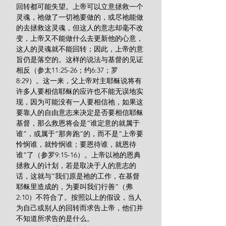
回转都可能失望。上帝可以立意拯救一个
灵魂，祂做了一切祂要做的，或尽祂能做
的去拯救这灵魂，但这人的意志却毫不改
变，上帝又不能做什么去更新他的心意，
这人的灵魂就不能回转；因此，上帝的意
旨仍是落空的。这样的说法与基督的见证
相反（参太11:25-26；约6:37；罗
8:29）。这一来，父上帝对主耶稣说将有
许多人要相信耶稣的应许也不能无误地实
现，因为可能没有一人要相信祂，如果这
要靠人的自由意志来决定是否要相信耶稣
基督，那么救恩将会是“谁定意的就属于
谁”，或属于“那奔跑”的，而不是“上帝要
怜悯谁，就怜悯谁；要恩待谁，就恩待
谁”了（参罗9:15-16）。上帝以祂的恩典
拯救人的计划，若是取决于人的意志的
话，这就与“我们原是祂的工作，在基督
耶稣里造成的，为要叫我们行善”（弗
2:10）不符合了。按照以上的假设，当人
为自己或别人的回转而求告上帝，他们并
不知道所求告的是什么。