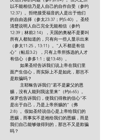
以不能相信乃是人自己的自作自受（参约
12:37）。拒绝接受福音的人是出于他们
的自由选择（参太23:37；约5:40）。圣经
清楚说明人自己完全无能相信（参约
12:39；林前2:14），天国的奥秘不是要叫
所有人都知道的，只有向一些人显示出来
（参太11:25，13:11）。“人不都是有信
心”（帖后3:2），只有上帝所拣选的人才
有信心（参多1:1；徒13:48）。
        如果圣经告诉我们说上帝在我们里
面产生信心，而实际上不是如此，那岂不
是欺骗吗？
        主耶稣告诉我们“若不是蒙父的恩
赐，没有人能到我这里来”（约6:65）。
保罗也告诉我们，使我们得救的信心“不
是出于自己，乃是上帝所赐的”（弗
2:8）。假如圣经说信心是上帝给我们的
恩赐，而事实不是祂给我们的恩赐，而是
我们自己能够做得到的，那岂不又是欺骗
吗？