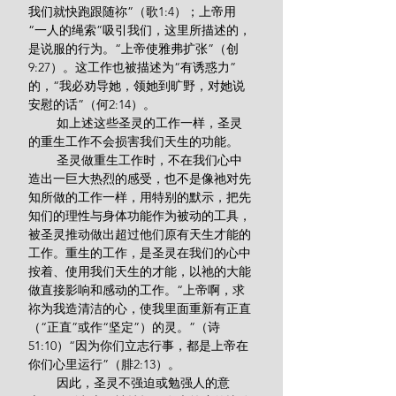
我们就快跑跟随祢”（歌1:4）；上帝用
“一人的绳索”吸引我们，这里所描述的，
是说服的行为。“上帝使雅弗扩张”（创
9:27）。这工作也被描述为“有诱惑力”
的，“我必劝导她，领她到旷野，对她说
安慰的话”（何2:14）。
        如上述这些圣灵的工作一样，圣灵
的重生工作不会损害我们天生的功能。
        圣灵做重生工作时，不在我们心中
造出一巨大热烈的感受，也不是像祂对先
知所做的工作一样，用特别的默示，把先
知们的理性与身体功能作为被动的工具，
被圣灵推动做出超过他们原有天生才能的
工作。重生的工作，是圣灵在我们的心中
按着、使用我们天生的才能，以祂的大能
做直接影响和感动的工作。“上帝啊，求
祢为我造清洁的心，使我里面重新有正直
（“正直”或作“坚定”）的灵。”（诗
51:10）“因为你们立志行事，都是上帝在
你们心里运行”（腓2:13）。
        因此，圣灵不强迫或勉强人的意