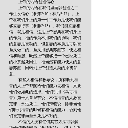
        上帝的话语创造信心
        上帝的话语在我们里面以创造之工
作生发信心（参弗2:10；林后5:17）。上
帝在我们身上的第一件工作乃是使我们能
够立志行事（参腓2:13）。我们能立志相
信，就是相信。这是上帝恩典在我们身上
的作为。祂的作为不用我们的协助，我们
的意志是被动的。但意志的本质是可以被
圣灵做工的。圣灵用恩典苏醒它，使之相
信和顺服。既然上帝能够把一个已经死亡
的小孩起死回生，祂当然有能力使人的意
志苏醒，回转到上帝创造人类的原初旨
意。
        有些人相信和教导说，所有听到福
音的人上帝都赐给他们能力去相信，只要
他们做如此的选择。他们引用《马可福
音》第十六章16节说，不信福音的人必被
定罪，永远死亡。他们辩驳说，除非当他
们听到福音的时候有相信的能力，否则他
们被定罪而至永死是不对的。
        不信的人没有任何其它方法可以解
决他们罪的问题（参约8:24）。但人之所