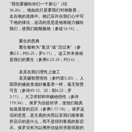
“我也要赐给你们一个新心”（结
36:26）。祂如此行是要我们对祂敬畏，
走在祂的道路中。祂已应许在我们心中写
下祂的律法，这话的意思是祂将能力赐给
我们，使我们能顺服祂（参徒16:14）。
        重生的恩典
        重生被称为“复活”或“活过来”（参
弗2:5；约5:25；罗6:11）。这工作本身就
是我们的重生（参弗4:23-24；约3:6）。
        圣灵在我们理性上做工
        圣灵赐智慧悟性（参约壹5:20）。人
因罪的缘故变成好像畜类一样，毫无智慧
可言（参诗49:12、20；耶4:22；罗
3:11）。大卫求耶和华赐他悟性（参诗
119:34）。保罗为信徒祈求，使他们能真
知道基督的启示（参弗1:17-18）。保罗这
话的意思，是主观的光照以至我们能掌握
所启示的是什么，而不是得到客观的新启
示。保罗没有为以弗所信徒祈求获得新的