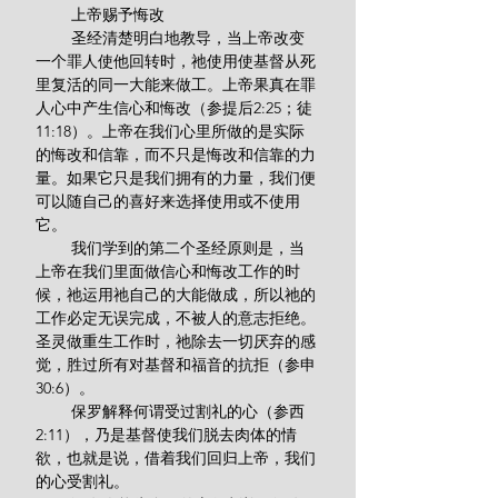
        上帝赐予悔改
        圣经清楚明白地教导，当上帝改变
一个罪人使他回转时，祂使用使基督从死
里复活的同一大能来做工。上帝果真在罪
人心中产生信心和悔改（参提后2:25；徒
11:18）。上帝在我们心里所做的是实际
的悔改和信靠，而不只是悔改和信靠的力
量。如果它只是我们拥有的力量，我们便
可以随自己的喜好来选择使用或不使用
它。
        我们学到的第二个圣经原则是，当
上帝在我们里面做信心和悔改工作的时
候，祂运用祂自己的大能做成，所以祂的
工作必定无误完成，不被人的意志拒绝。
圣灵做重生工作时，祂除去一切厌弃的感
觉，胜过所有对基督和福音的抗拒（参申
30:6）。
        保罗解释何谓受过割礼的心（参西
2:11），乃是基督使我们脱去肉体的情
欲，也就是说，借着我们回归上帝，我们
的心受割礼。