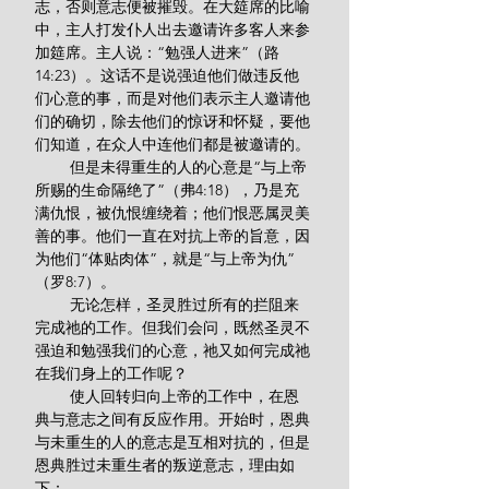
志，否则意志便被摧毁。在大筵席的比喻
中，主人打发仆人出去邀请许多客人来参
加筵席。主人说：“勉强人进来”（路
14:23）。这话不是说强迫他们做违反他
们心意的事，而是对他们表示主人邀请他
们的确切，除去他们的惊讶和怀疑，要他
们知道，在众人中连他们都是被邀请的。
        但是未得重生的人的心意是“与上帝
所赐的生命隔绝了”（弗4:18），乃是充
满仇恨，被仇恨缠绕着；他们恨恶属灵美
善的事。他们一直在对抗上帝的旨意，因
为他们“体贴肉体”，就是“与上帝为仇”
（罗8:7）。
        无论怎样，圣灵胜过所有的拦阻来
完成祂的工作。但我们会问，既然圣灵不
强迫和勉强我们的心意，祂又如何完成祂
在我们身上的工作呢？
        使人回转归向上帝的工作中，在恩
典与意志之间有反应作用。开始时，恩典
与未重生的人的意志是互相对抗的，但是
恩典胜过未重生者的叛逆意志，理由如
下：