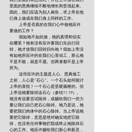
里面的恩典继续不断地增长和坚强起来。
因此，我们应该为别人祷告，求上帝在他
们身上做成在我们身上同样的工作。
        上帝是否真的在我们心中做祂应许
要做的工作？
        假如祂不如此做，祂的真理和信实
在哪里？祂有没有应许要我们先自行回
转，祂才使我们回转归向祂？假如上帝没
有如祂所应许的在我们心里动工，那么祂
不是不能，就是不愿。但两者都不是上帝
所为。
        这些应许的主题是人心。恩典做工
之前，人心是“石心”。一个石头如何能讨
上帝的喜悦﹖一个石心是坚硬顽梗的。但
上帝说祂要除掉这石心（参结11:19）。
祂没有说要尝试除掉，或赐给我们一些力
量让我们自己把石心除掉。祂乃是说，祂
要把我们肉体中的石心除掉。当上帝说祂
要把它除掉，意思是绝对确实地把它除
掉，也没有任何事物拦阻或终止祂除掉石
心的工作。祂应许赐给我们新心和新灵，