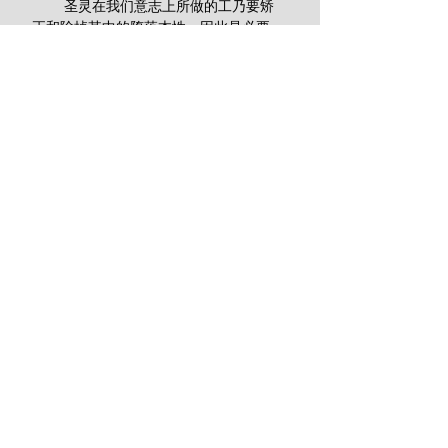
        圣灵在我们意志上所做的工乃要矫
正和除掉其中的堕落本性，因此是必要
的。我们的意志必须从灵死的光景中得以
释放出来，使之能为上帝而活。心意必须
更新，重新调整在一个新的信心和顺服的
掌管原则之下。
        圣灵使我们成为新造的人
        这完全是圣灵的工作。祂使我们这
些死在罪恶过犯中的人活过来。祂赐给我
们一个新心，并赐一新灵在我们里面。祂
把祂的律例刻在我们的心版上，让我们知
道和遵行上帝的旨意，行在祂的道路中。
祂在我们身上工作，使我们立意并行出祂
的美善来。祂使抗拒和顽梗的变为乐意与
顺服，出于他们意志的自由抉择。
        圣灵同样在我们的心中植入对上帝
无上的爱，以至我们的灵喜乐而满足地紧
靠祂和祂的道路（参申30:6；西2:11）。
        按本性而言，人心是堕落的，因此
理性与意志都充满邪情私欲（参加5:24；
雅1:14-15）。但圣灵在我们心中施行割