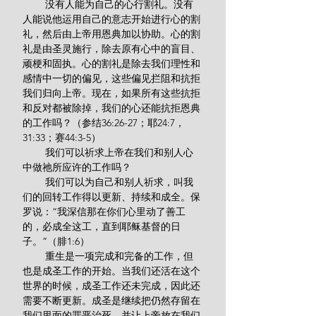
        没有人能为自己的心行割礼。没有
人能说他运用自己的意志开始进行心的割
礼，然后由上帝用恩典加以协助。心的割
礼是由圣灵施行，除去原有心中的盲目、
顽梗和固执。心的割礼是除去我们理性和
感情中一切的偏见，这些偏见拦阻和抗拒
我们归向上帝。现在，如果所有这些抗拒
和反对都被除掉，我们的心还能抗拒恩典
的工作吗？（参结36:26-27；耶24:7，
31:33；赛44:3-5）
        我们可以祈求上帝在我们和别人心
中做祂所应许的工作吗？
        我们可以为自己和别人祈求，叫我
们的回转工作得以更新、持续和成全。保
罗说：“我深信那在你们心里动了善工
的，必成全这工，直到耶稣基督的日
子。”（腓1:6）
        重生是一项完成和完备的工作，但
也是成圣工作的开始。当我们还活在这个
世界的时候，成圣工作还未完成，因此还
需要不断更新。成圣是继续把仍然存留在
我们里面的罪恶治死，并让上帝放在我们