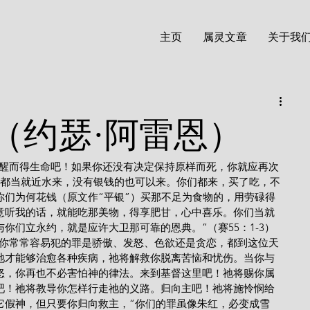
主页
属灵文章
关于我
（约瑟·阿雷恩）
的都当就近水来，没有银钱的也可以来。你们都来，买了吃，不
你们为何花钱（原文作“平银”）买那不足为食物的，用劳碌得
意听我的话，就能吃那美物，得享肥甘，心中喜乐。你们当就
你们立永约，就是应许大卫那可靠的恩典。”（赛55：1-3）
祂才能够治愈各种疾病，祂将解救你脱离苦恼和忧伤。当你与
怒，你再也不必害怕神的律法。来到基督这里吧！祂将赐你属
吧！祂将教导你怎样行走祂的义路。归向主吧！祂将施怜悯给
它假神，但只要你归向救主，“你们的罪虽像朱红，必变成雪