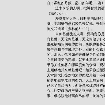
白；虽红如丹颜，必白如羊毛”（赛1：
         追求享乐的人啊，把神智慧的话语铭刻在心上吧！“要舍弃愚蒙，就得存活，并要走光明的道”
（箴9：6）。
         爱嘲笑的人啊，倾听主的话吧！即使你嘲笑过基督徒的信仰和生活方式，甚至嘲笑过基督本
身，主耶稣仍然召唤你来就祂。来到
称义和成圣（参林前6：11）。
         自称基督徒的人啊，要确定你是否是真正的基督徒！不要满足于敬虔的外貌，而要真正悔改归
向基督！无论你是谁，无论你做了什
生死祸福陈明在你面前，所以你要拣选
警告你和与你说理之外，别的什么都
的。那么，你将如何去做呢？你如何
之日所遭受的定罪，就要比那些从未
果你关注你将在哪里度你的永恒，现
去顺服祂并来就基督吧！如果你想领
天堂的大门徒然地为你而敞开着，不
徒劳地做争取你的努力。天上的父啊
已尽了自己的力，但还是求祢继续祢
心，让荣耀的君王进入到里面。不要
事。求祢赐他转离自己的罪，按祢的