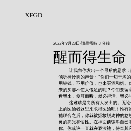
XFGD
2022年9月28日
讀畢需時 3 分鐘
醒而得生命
         让我向你发出一个最后的恳求：醒而得生命吧！如果你还没有决定保持原样而死，你就应再次
倾听神怜悯的声音：“你们一切干渴
用银钱，不用价值，也来买酒和奶。
来的买那不使人饱足的呢？你们要留
近我来，侧耳而听，就必得活。我必与
         这邀请是向所有人发出的。无论你常常容易犯的罪是骄傲、发怒、色欲还是贪恋，都到这位天
上的医治者这里来求得医治吧！惟有
祂联合之后，你就被拯救脱离神的忿
灵的亮光和悟性。在神面前谦卑自己
你。你或许一直就在亵渎祂，侍奉其