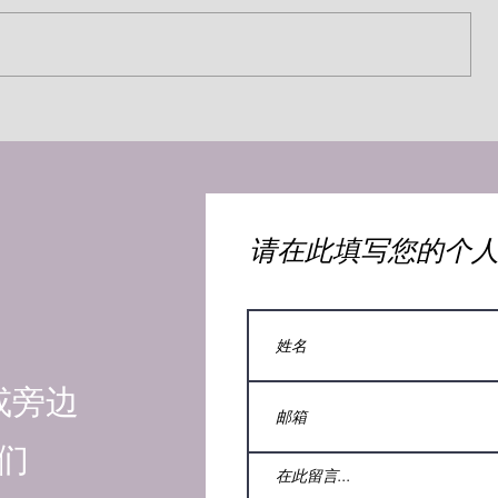
地狱的烈火等着你（约瑟·阿雷恩）
雷
​请在此填写您的个
或旁边
们