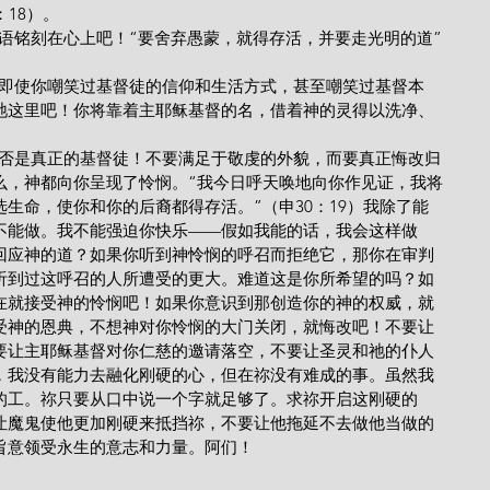
18）。
祂这里吧！你将靠着主耶稣基督的名，借着神的灵得以洗净、
么，神都向你呈现了怜悯。“我今日呼天唤地向你作见证，我将
生命，使你和你的后裔都得存活。”（申30：19）我除了能
不能做。我不能强迫你快乐——假如我能的话，我会这样做
回应神的道？如果你听到神怜悯的呼召而拒绝它，那你在审判
听到过这呼召的人所遭受的更大。难道这是你所希望的吗？如
在就接受神的怜悯吧！如果你意识到那创造你的神的权威，就
受神的恩典，不想神对你怜悯的大门关闭，就悔改吧！不要让
要让主耶稣基督对你仁慈的邀请落空，不要让圣灵和祂的仆人
，我没有能力去融化刚硬的心，但在祢没有难成的事。虽然我
的工。祢只要从口中说一个字就足够了。求祢开启这刚硬的
让魔鬼使他更加刚硬来抵挡祢，不要让他拖延不去做他当做的
旨意领受永生的意志和力量。阿们！