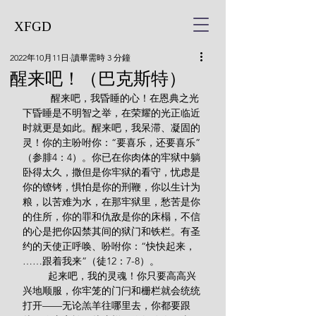
XFGD
2022年10月11日
讀畢需時 3 分鐘
醒来吧！（巴克斯特）
          醒来吧，我昏睡的心！在恩典之光
下昏睡是不明智之举，在荣耀的光正临近
时就更是如此。醒来吧，我呆滞、凝固的
灵！你的主吩咐你：“要喜乐，还要喜乐”
（参腓4：4）。你已在你肉体的牢狱中躺
卧得太久，撒但是你牢狱的看守，忧虑是
你的镣铐，惧怕是你的刑鞭，你以生计为
粮，以苦难为水，在那牢狱里，愁苦是你
的住所，你的罪和仇敌是你的床榻，不信
的心是把你囚禁其间的狱门和铁栏。有圣
约的天使正呼唤、吩咐你：“快快起来，
……跟着我来”（徒12：7-8）。
         起来吧，我的灵魂！你只要高高兴
兴地顺服，你牢笼的门闩和栅栏就会统统
打开——无论羔羊往哪里去，你都要跟