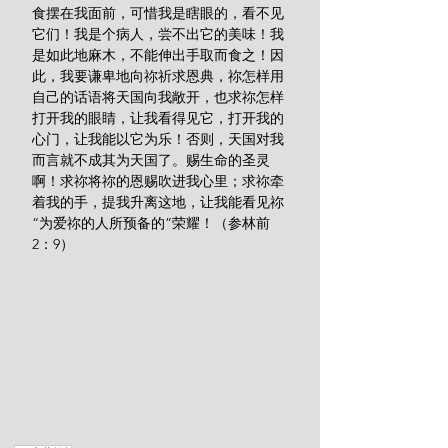
食摆在我面前，可惜我是瞎眼的，看不见
它们！我是个病人，尝不出它的美味！我
是如此地麻木，不能伸出手取而食之！因
此，我要谦卑地向祢祈求恩典，祢怎样用
自己的话语将天国向我敞开，也求祢怎样
打开我的眼睛，让我看得见它，打开我的
心门，让我能以它为乐！否则，天国对我
而言就不成其为天国了。赐生命的圣灵
啊！求祢将祢的恩赐吹进我心里；求祢牵
着我的手，提我升离这地，让我能看见祢
“为爱祢的人所预备的”荣耀！（参林前
2：9）