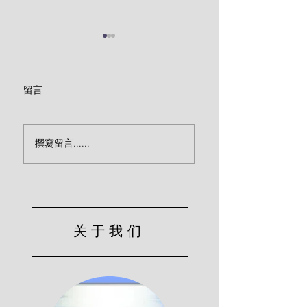
留言
属天生活的拦阻（巴克
圣徒安息的实质（
撰寫留言......
斯特）
斯特）
关于我们