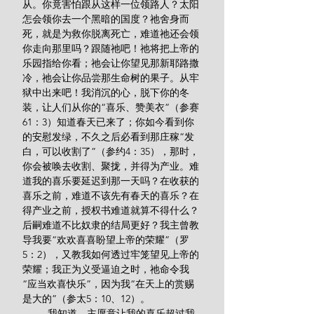
从。你竟害怕跟从这样一位领路人？太阳
怎会领你去一个黑暗的国度？祂舍身而
死，就是为救你脱离死亡，难道祂还会领
你走向那里吗？跟随祂吧！祂将把上帝的
乐园指给你看；祂会让你望见那新耶路撒
冷，祂会让你品尝那生命树的果子。从牢
狱中出来吧！我消沉的心，脱下你的冬
装，让人们从你的“喜乐、赞美衣”（参赛
61：3）知道春天已来了；你如今看到你
的安慰发绿，不久之后必看到那庄稼“发
白，可以收割了”（参约4：35），那时，
你会被唤去收割、聚拢，并得为产业。难
道我的喜乐要延迟到那一天吗？在收获的
喜乐之前，难道不该先有春天的喜乐？在
得产业之前，授权书难道就算不得什么？
后嗣难道不比奴隶的结局更好？我主曾教
导我要“欢欢喜喜盼望上帝的荣耀”（罗
5：2），又教我如何透过牢笼望见上帝的
荣耀；我正为义受逼迫之时，祂命令我
“应当欢喜快乐”，因为我“在天上的赏赐
是大的”（参太5：10、12）。
         我知道，主愿意让我的喜乐超过我