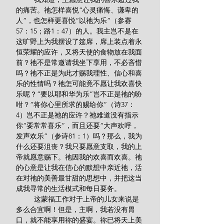
的痛苦。祂怎样喜悦“心灵痛悔、谦卑的
人”，也怎样更喜悦“以祂为乐”（参赛
57：15；路1：47）的人。我主岂不是在
这旷野上为我摆设了筵席，席上装点着永
恒荣耀的应许，又将天使的食物放在我面
前？祂不是常邀请我坐下享用，不必吝惜
吗？祂不正是为此才赐我理性、信心和喜
乐的性情吗？祂怎可能竟不愿让我欢喜快
乐呢？“要以耶和华为乐”岂不正是祂的吩
咐？“将你心里所求的赐给你”（诗37：
4）岂不正是祂的应许？祂难道没有指示
你“要常常喜乐”，而且还要“大声欢呼，
发声欢乐”（参诗81：1）吗？那么，我为
什么还要沮丧？我只要愿意支取，我的上
帝就愿意赐下。祂因我的欢喜而欢喜。祂
的心意是让我在信心的默想中亲近祂，活
在对祂的美善最甘甜的思想中，并把这当
成我寻常的生活模式和每日要务。
         这蒙福工作对于上帝的儿女来说是
多么合宜啊！但是，主啊，我若没有胃
口，就不能享用祢的盛宴。祢已将天上美