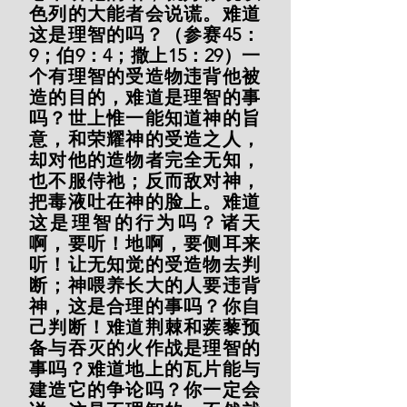
色列的大能者会说谎。难道
这是理智的吗？（参赛45：
9；伯9：4；撒上15：29）一
个有理智的受造物违背他被
造的目的，难道是理智的事
吗？世上惟一能知道神的旨
意，和荣耀神的受造之人，
却对他的造物者完全无知，
也不服侍祂；反而敌对神，
把毒液吐在神的脸上。难道
这是理智的行为吗？诸天
啊，要听！地啊，要侧耳来
听！让无知觉的受造物去判
断；神喂养长大的人要违背
神，这是合理的事吗？你自
己判断！难道荆棘和蒺藜预
备与吞灭的火作战是理智的
事吗？难道地上的瓦片能与
建造它的争论吗？你一定会