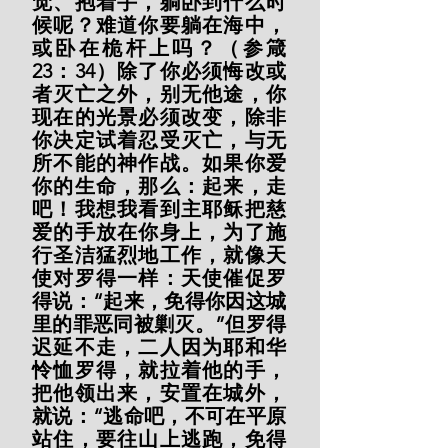
觉、抱着手，躺卧到什么时
候呢？难道你要躺在海中，
或卧在桅杆上吗？（参箴
23：34）除了你必须悔改或
者灭亡之外，别无他途，你
现在的光景必须改变，除非
你决定试着忍受灭亡，与无
所不能的神作战。如果你爱
你的生命，那么：起来，走
吧！我想我看到主耶稣把慈
爱的手放在你身上，为了施
行圣洁猛烈地工作，就像天
使对罗得一样：天使催促罗
得说：“起来，免得你因这城
里的罪恶同被剿灭。”但罗得
迟延不走，二人因为耶和华
怜恤罗得，就拉着他的手，
把他领出来，安置在城外，
就说：“逃命吧，不可在平原
站住，要往山上逃跑，免得