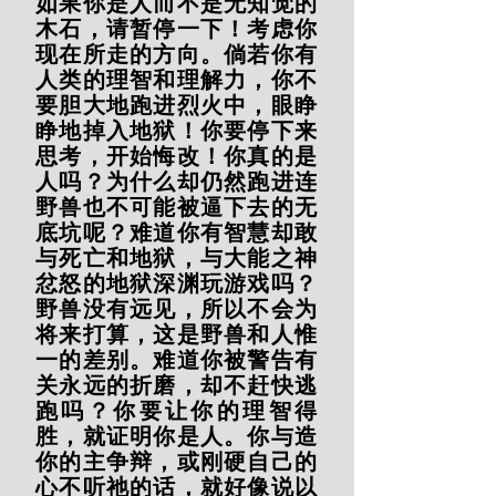
如果你是人而不是无知觉的
木石，请暂停一下！考虑你
现在所走的方向。倘若你有
人类的理智和理解力，你不
要胆大地跑进烈火中，眼睁
睁地掉入地狱！你要停下来
思考，开始悔改！你真的是
人吗？为什么却仍然跑进连
野兽也不可能被逼下去的无
底坑呢？难道你有智慧却敢
与死亡和地狱，与大能之神
忿怒的地狱深渊玩游戏吗？
野兽没有远见，所以不会为
将来打算，这是野兽和人惟
一的差别。难道你被警告有
关永远的折磨，却不赶快逃
跑吗？你要让你的理智得
胜，就证明你是人。你与造
你的主争辩，或刚硬自己的
心不听祂的话，就好像说以