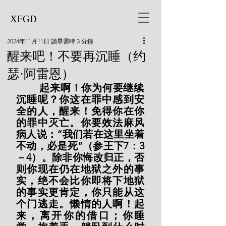
XFGD
2024年11月11日
讀畢需時 3 分鐘
醒来吧！不要再沉睡（约
瑟·阿雷恩）
        起来啊！你为何要继续
沉睡呢？你这在罪中感到安
全的人，醒来！免得你在你
的罪中灭亡。你要效法麻风
病人说：“我们若在这里坐着
不动，必是死”（参王下7：3
－4）。除非你悔改归正，否
则你现在仍在地狱之外的事
实，绝不会比你即将下地狱
的事实更肯定，你只能从这
个门逃走。懒惰的人啊！起
来，离开你的借口；你睡