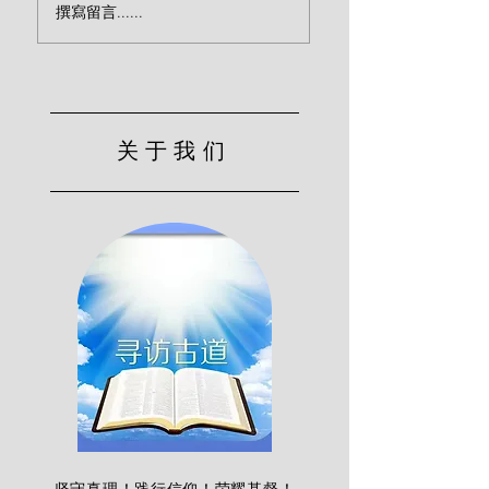
撰寫留言......
瑟·阿雷恩）
瑟·阿雷恩）
关于我们