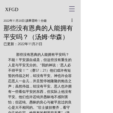
XFGD
2022年11月20日
讀畢需時 1 分鐘
那些没有恩典的人能拥有
平安吗？（汤姆·华森）
已更新：
2022年11月21日
        那些没有恩典的人能拥有平安吗？
不能！平安源自成圣，但这些没有重生的
人是与平安无分的。“我的神说：‘恶人必
不得平安！’”（赛57：21）他们或许有短
暂的停战之时，却没有平安。神也许会容
忍恶人一会儿，并且暂停祂隆隆的炮击之
声；虽然停战，却没有平安。恶人也许拥
有一些看似平安的东西，但实际上他没有
平安。他们也许迟钝并愚昧地不感到害
怕；但迟钝、愚昧的良心与被平息过的良
心是大不相同的。“壮士披挂整齐，看守
自己的住宅，他所有的都平安无事”（路