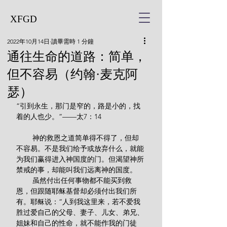
XFGD
2022年10月14日
讀畢需時 1 分鐘
通往生命的道路：简单，
但不容易（约翰·麦克阿
瑟）
“引到永生，那门是窄的，路是小的，找
着的人也少。”——太7：14
        神的救恩之道简单得不得了，但却
不容易。不是我们给予或放弃什么，就能
为我们赢得进入神国度的门。但渴望神所
禁戒的事，却能叫我们远离神的国度。
        虽然付出任何事物都不能买到救
恩，但跟随耶稣基督却必须付出我们所
有。耶稣说：“人到我这里来，若不爱我
胜过爱自己的父母、妻子、儿女、弟兄、
姐妹和自己的性命，就不能作我的门徒