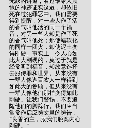
无缺的讲道，看过最令人震
惊的神迹证实这道，却依旧
死在过犯罪恶中。我们需要
得到提醒，对一些人作了活
的香气叫他活的同一个福
音，对另一些人却是作了死
的香气叫他死；那使蜡软化
的同样一团火，却使泥土变
得刚硬。事实上，令人心如
此大大刚硬的，莫过于就是
经常听到福音，却故意选择
去服侍罪和世界。从来没有
一群人像迦百农人一样得到
如此大的眷顾，但从来没有
一群人像他们那样变得如此
刚硬。让我们警惕，不要追
随他们的脚踪行。我们应当
常常作启应祷文里的祷告：
“良善的主，救我们脱离内心
刚硬。”