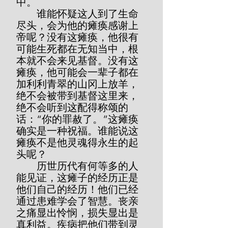
中。
        谁能怀疑这人到了生命
尽头，会为他的瘫痪感谢上
帝呢？没有这瘫痪，他很有
可能生死都在无知当中，根
本就不会来见基督。没有这
瘫痪，他可能会一辈子都在
加利利青翠的山冈上放羊，
绝不会被带到基督这里来，
绝不会听到这配得称颂的
话：“你的罪赦了。”这瘫痪
确实是一种祝福。谁能说这
瘫痪不是他灵魂得永生的起
头呢？
        历世历代有何等多的人
能见证，这瘫子的经历正是
他们自己的经历！他们已经
通过患难学会了智慧。丧亲
之痛显出怜悯，损失显出是
真利益。疾病把他们带到灵