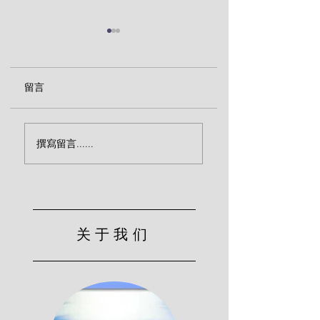
留言
“活人”还是“死人”？
主耶稣对门徒的警
撰寫留言......
（莱尔）
（莱尔）
关于我们