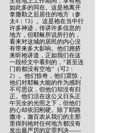
主在地上工作期间，享有祂
如此多的同在。这是祂离开
拿撒勒之后居住的地方（参
太4：13）。这是祂在当中行
许多神迹，传讲许多信息的
地方，但耶稣所说所行的，
看来对这城的居民的内心没
有带来多大影响。他们拥挤
来听祂讲道，正如我们在这
一段经文中看到的，“甚至连
门前都没有空地”（可2：
2）。他们惊奇，他们震惊，
他们对耶稣大能的作为感到
不可思议，但他们却没有归
正。他们活在这公义日头正
午完全的光照之下，但他们
的心却依旧刚硬。除了耶路
撒冷，迦百农从我们的主那
里得到祂对任何地方都没有
发出最严厉的定罪判决——