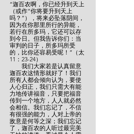
“迦百农啊，你已经升到天上
（或作“你将要升到天上
吗？”），将来必坠落阴间，
因为在你那里所行的异能，
若行在所多玛，它还可以存
到今日。但我告诉你们：当
审判的日子，所多玛所受
的，比你还容易受呢！”（太
11：23-24）
        我们大家若是认真留意
迦百农这情形就好了！我们
所有人都会倾向认为，要使
人心归正，我们只需大有能
力地传讲福音，只要把福音
传到一个地方，人人就必然
会相信。我们忘记了，不信
有很强的能力，人对上帝的
敌意是何等之深；我们忘记
了，迦百农的人听过最完美