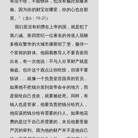
有虫子咬，不能锈坏，也没有贼挖窟窿来
偷。因为你的财宝在哪里，你的心也在那
里。”（太6：19-21）
    我们若没有积攒在上帝的国，就是犯了
第八诫。第四世纪一位著名的传道人屈梭
多模在繁华的大城市康斯坦丁堡，服侍一
个富裕的群体。他因着教导人不要吝啬而
出名，有一次他说：不与人分享财产就是
偷盗。也许这个观点让你吃惊，但请不要
惊讶……就像一个负责皇宫国库的官员，
如果他不把钱分发到皇帝命令的地方，而
是留给自己贪欢，就要被处死。同样，有
钱人也是管家，他要负责把钱分给穷人，
他应该把钱分给有需要的仆人。如果他花
费的是过于自己所需要的，末后他要受最
严厉的审判。因为他的财产并不是他自己