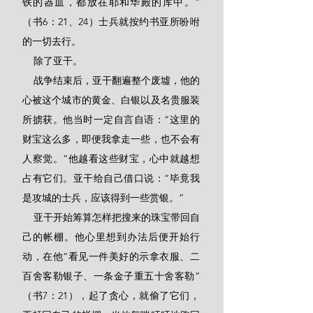
铁的器皿，都放在耶和华殿的库中。”
（书6：21、24）士兵就按约书亚所吩咐
的一切去行。
    除了亚干。
    战争结束后，亚干翻遍整个废墟，他的
心被这个城市的黄金、白银以及名贵服装
所掳获。他当时一定自言自语：“这里的
财宝这么多，即便我拿走一些，也不会有
人察觉。”他越看这些财宝，心中就越想
占有它们。亚干给自己借口说：“毕竟我
是攻城的士兵，应该得到一些赏银。”
    亚干开始筹算怎样把搜来的珠宝带回自
己的帐棚。他心里想到办法后便开始行
动，在他“看见一件美好的示拿衣服、二
百舍客勒银子、一条金子重五十舍客勒”
（书7：21），起了贪心，就偷了它们，