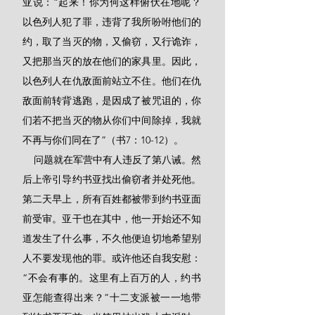
亚说：“起来！你为何这样俯伏在地呢？
以色列人犯了罪，违背了我所吩咐他们的
约，取了当灭的物，又偷窃，又行诡诈，
又把那当灭的放在他们的家具里。因此，
以色列人在仇敌面前站立不住。他们在仇
敌面前转背逃跑，是因成了被咒诅的，你
们若不把当灭的物从你们中间除掉，我就
不再与你们同在了”（书7：10-12）。
    问题就在军营中有人违反了第八诫。然
后上帝引导约书亚找出偷窃者并处死他。
第二天早上，所有百姓都被带到约书亚面
前受审。亚干也在其中，他一开始还不知
道发生了什么事，不久他便迫切地希望别
人不要发现他的罪。或许他还自我安慰：
“不会有事的。这里有上百万的人，约书
亚怎能查得出来？”十二支派被一一地带