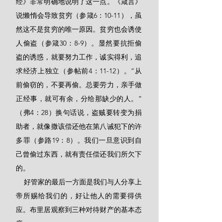
经》非常明确地说明了这一点。《箴言》
说懒惰会导致贫穷（参箴6：10-11），虽
然这不是贫穷的唯一原因。贫穷也会诱使
人偷盗（参箴30：8-9）。显然要抗拒偷
盗的诱惑，就要努力工作，诚实得利，追
求经济上独立（参帖前4：11-12）。“从
前偷窃的，不要再偷。总要劳力，亲手做
正经事，就可有余，分给那缺少的人。”
（弗4：28）换句话说，盗贼要转变为捐
助者，就像撒该偿还他在第八诫犯下的许
多罪（参路19：8）。我们一旦意识到自
己曾偷过东西，就有责任偿还我们所欠下
的。
    好管家的最后一方面是我们与人分享上
帝所赐给我们的，好让他人的需要得供
应。布里居观察到三种对待财产的基本态