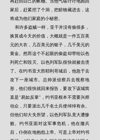
再赶回自己的帐棚。当他气喘吁吁地跑回
家后，赶紧挖了个洞，把赃物藏进去，这
将成为他们家庭的小秘密。
    和许多盗贼一样，亚干并没有偷很多，
换算成今天的价值，大概就是一件五百美
元的大衣，几百美元的银子，几千美元的
黄金。然而这个不起眼的偷盗却带给以色
列死亡和毁灭。以色列军队很快就被击溃
了。在约书亚大胜耶利哥城后，他急于去
攻下一座城市。总帅派侦察兵去视察地
形，他们很快就回来报告，要攻下该城简
直是“易如反掌”，约书亚根本不需要兴师
动众，只要派出几千名士兵便绰绰有余。
但他们却大失所望，以色列军队竟大遭惨
败。约书亚面对这军事危机，他在撤兵
后，仆倒在地抱怨上帝。可是上帝对约书