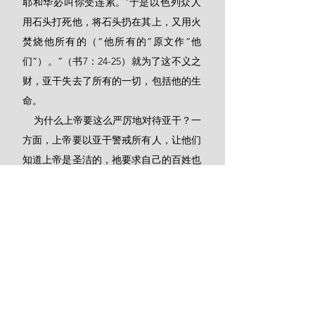
耶和华必叫你受连累。’于是以色列众人
用石头打死他，将石头扔在其上，又用火
焚烧他所有的（“他所有的”原文作“他
们”）。”（书7：24-25）就为了这不义之
财，亚干失去了所有的一切，包括他的生
命。
    为什么上帝要这么严厉地对待亚干？一
方面，上帝要以亚干警戒所有人，让他们
知道上帝是圣洁的，祂要求自己的百姓也
是圣洁的。没有比这更好的方法来禁戒那
些蠢蠢欲动、想要偷上帝东西的人了。另
一方面，这也关乎上帝的公义。亚干犯了
第八诫，不仅是偷了耶利哥城的东西，更
是偷了上帝的东西，这使他的罪越发可
憎。所有的战利品都是属上帝的，要归入
上帝的家，奉献给上帝，好称颂上帝奇妙