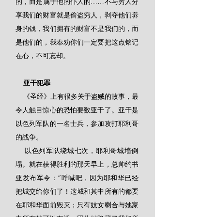
的，而是属于他的仆人的……不与穷人分
享我们的财富就是偷盗穷人，剥夺他们养
身的钱，我们拥有的财富不是我们的，而
是他们的，我奉劝你们一定要把这点铭记
在心，不可忘却。
    亚干犯罪
    《圣经》上有很多关于盗贼的故事，最
令人触目惊心的恐怕要数亚干了。亚干是
以色列军队的一名士兵，参加攻打耶利哥
的战争。
    以色列军队绕城七次，耶利哥城墙倒
塌。就在获得胜利的那天早上，总帅约书
亚发布军令：“呼喊吧，因为耶和华已经
把城交给你们了！这城和其中所有的都要
在耶和华面前毁灭；只有妓女喇合与她家