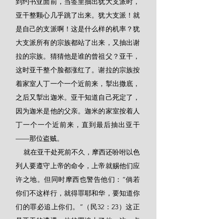
到约书亚面前，当签里抽出犹大支派时，
亚干整颗心几乎跳了出来。犹大支派！就
是自己的支派啊！这是什么样的机率？犹
大支派所有的宗族都站了出来，又抽出谢
拉的宗族。猜猜他是谁的曾祖父？亚干，
这时亚干整个脸都涨红了。谢拉的宗族按
着家室人丁一个一个近前来，掣出撒底，
之后又掣出迦米。亚干知道自己死定了，
因为迦米是他的父亲。迦米的家室按着人
丁一个一个近前来，直到最后抽出亚干
——那位盗贼。
    就在亚干处死前不久，摩西还吩咐以色
列人要遵守上帝的命令，上帝就赐他们应
许之地。但同时摩西也警告他们：“倘若
你们不这样行，就得罪耶和华，要知道你
们的罪必追上你们。”（民32：23）这正