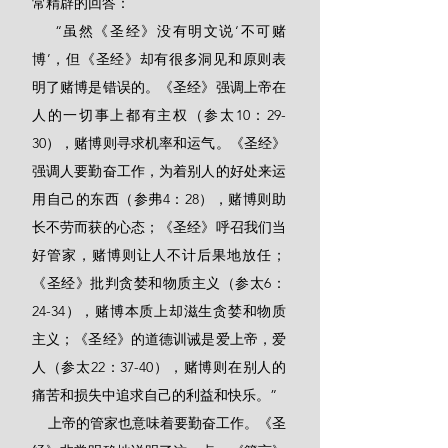
常精辟的回答：
    “虽然《圣经》没有明文说‘不可赌
博’，但《圣经》却有很多洞见和原则表
明了赌博是错误的。《圣经》强调上帝在
人的一切事上都有主权（参太10：29-
30），赌博则寻求机率和运气。《圣经》
强调人要勤奋工作，为着别人的好处来运
用自己的东西（参弗4：28），赌博则助
长不劳而获的心态；《圣经》呼召我们当
好管家，赌博则让人不计后果地放任；
《圣经》批判贪婪和物质主义（参太6：
24-34），赌博本质上却滋生贪婪和物质
主义；《圣经》的道德训诫是爱上帝，爱
人（参太22：37-40），赌博则在别人的
痛苦和损失中追求自己的利益和快乐。”
    上帝的管家也意味着要勤奋工作。《圣