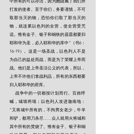
中所有的可以存活，因为她隐藏了我们所
打发的使者。至于你们，务要谨慎，不可
取那当灭的物，恐怕你们取了那当灭的
物，就连累以色列的全营，使全营受咒
诅。惟有金子、银子和铜铁的器皿都要归
耶和华为圣，必入耶和华的库中”（书6：
16-19）。这是一场圣战，以色列人不是
为自己的益处而战，而是为了荣耀上帝而
战。他们是上帝圣洁公义的代表，所以，
上帝不许他们拿战利品，所有的东西都要
归入耶和华的府库。
    战争中的一切都按计划而行。百姓呼
喊，城墙坍塌；以色列人攻进迦南地：
“又将城中所有的，不拘男女老少，牛羊
和驴，都用刀杀尽……众人就用火将城和
其中所有的焚烧了。惟有金子、银子和铜