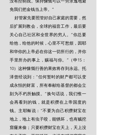
没有控制我。保持慷慨可以一劳永逸地避
免我们把金钱当上帝。”
    好管家先要照管好自己家庭的需要，然
后扩展到教会，全球的福音工作，最后要
关心自己社区和全世界的穷人。“你总要
给他，给他的时候，心里不可愁烦，因耶
和华你的上帝必在你这一切所行的，并你
手里所办的事上，赐福与你。”（申15：
10）这种慷慨行善的果效将存到永远。托
泽曾经说到：“任何暂时的财产都可以变
成永恒的财富，所有奉献给基督的都会立
刻为不朽所触摸。”换句话说，我们惟一
会再看到的钱，就是积攒在上帝国度的
钱。主耶稣说：“不要为自己积攒财宝在
地上，地上有虫子咬，能锈坏，也有贼挖
窟窿来偷；只要积攒财宝在天上，天上没