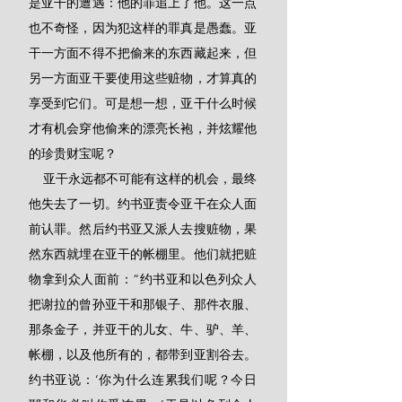
是亚干的遭遇：他的罪追上了他。这一点
也不奇怪，因为犯这样的罪真是愚蠢。亚
干一方面不得不把偷来的东西藏起来，但
另一方面亚干要使用这些赃物，才算真的
享受到它们。可是想一想，亚干什么时候
才有机会穿他偷来的漂亮长袍，并炫耀他
的珍贵财宝呢？
    亚干永远都不可能有这样的机会，最终
他失去了一切。约书亚责令亚干在众人面
前认罪。然后约书亚又派人去搜赃物，果
然东西就埋在亚干的帐棚里。他们就把赃
物拿到众人面前：“约书亚和以色列众人
把谢拉的曾孙亚干和那银子、那件衣服、
那条金子，并亚干的儿女、牛、驴、羊、
帐棚，以及他所有的，都带到亚割谷去。
约书亚说：‘你为什么连累我们呢？今日