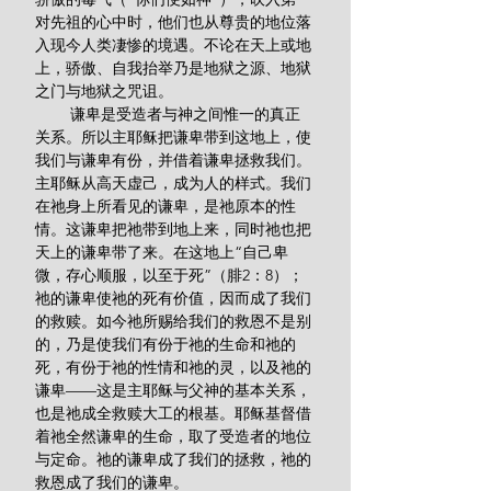
对先祖的心中时，他们也从尊贵的地位落
入现今人类凄惨的境遇。不论在天上或地
上，骄傲、自我抬举乃是地狱之源、地狱
之门与地狱之咒诅。
        谦卑是受造者与神之间惟一的真正
关系。所以主耶稣把谦卑带到这地上，使
我们与谦卑有份，并借着谦卑拯救我们。
主耶稣从高天虚己，成为人的样式。我们
在祂身上所看见的谦卑，是祂原本的性
情。这谦卑把祂带到地上来，同时祂也把
天上的谦卑带了来。在这地上“自己卑
微，存心顺服，以至于死”（腓2：8）；
祂的谦卑使祂的死有价值，因而成了我们
的救赎。如今祂所赐给我们的救恩不是别
的，乃是使我们有份于祂的生命和祂的
死，有份于祂的性情和祂的灵，以及祂的
谦卑——这是主耶稣与父神的基本关系，
也是祂成全救赎大工的根基。耶稣基督借
着祂全然谦卑的生命，取了受造者的地位
与定命。祂的谦卑成了我们的拯救，祂的
救恩成了我们的谦卑。