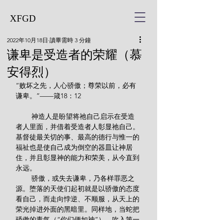
XFGD
2022年10月18日
讀畢需時 3 分鐘
谦卑是受造者的荣耀（慕
安得烈）
“败坏之先，人心骄傲；尊荣以前，必有
谦卑。”——箴18：12
        神造人是盼望将祂自己启示在受造
者人里面，并借着受造者人彰显祂自己。
基督徒最关切的事、最高的德行与惟一的
福祉也是使自己成为倒空的器皿让神居
住，并且彰显神的能力和荣美，从今直到
永远。
        骄傲，或失去谦卑，乃各样罪恶之
源。堕落的天使们起初就是以骄傲的态度
看自己，而走向悖逆、不顺服，从天上的
荣光掉进外面的黑暗里。同样地，当蛇把
骄傲的毒气（“你们便如神”），吹入第一