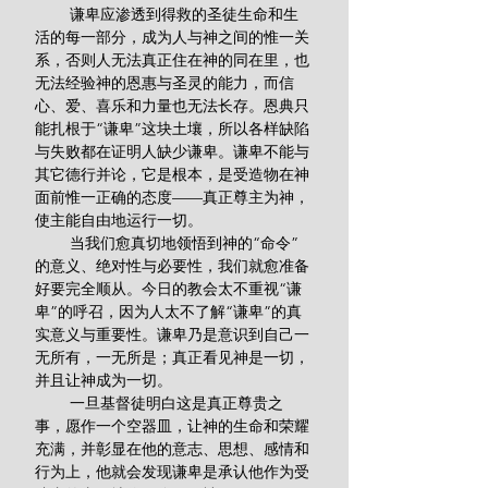
        谦卑应渗透到得救的圣徒生命和生
活的每一部分，成为人与神之间的惟一关
系，否则人无法真正住在神的同在里，也
无法经验神的恩惠与圣灵的能力，而信
心、爱、喜乐和力量也无法长存。恩典只
能扎根于“谦卑”这块土壤，所以各样缺陷
与失败都在证明人缺少谦卑。谦卑不能与
其它德行并论，它是根本，是受造物在神
面前惟一正确的态度——真正尊主为神，
使主能自由地运行一切。
        当我们愈真切地领悟到神的“命令”
的意义、绝对性与必要性，我们就愈准备
好要完全顺从。今日的教会太不重视“谦
卑”的呼召，因为人太不了解“谦卑”的真
实意义与重要性。谦卑乃是意识到自己一
无所有，一无所是；真正看见神是一切，
并且让神成为一切。
        一旦基督徒明白这是真正尊贵之
事，愿作一个空器皿，让神的生命和荣耀
充满，并彰显在他的意志、思想、感情和
行为上，他就会发现谦卑是承认他作为受