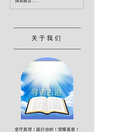
撰寫留言......
烈）
有力量（慕安德烈
关于我们
坚守真理！践行信仰！荣耀基督！