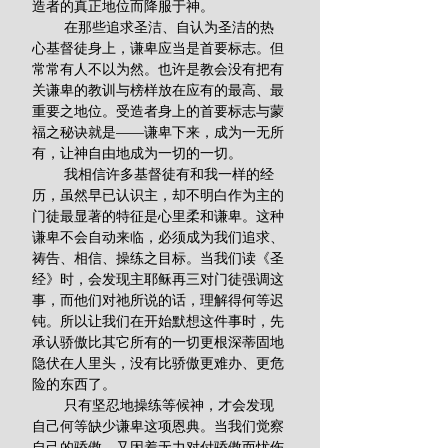
造者的真正地位而降服于神。
        在那些追求圣洁、自认为圣洁的热
心基督徒身上，谦卑应当是首要标志。但
常常有人不以为然。也许是教会没有把有
关谦卑的教训与榜样放在应有的最高、最
重要之地位。受造者身上的首要标志与蒙
福之秘诀就是——谦卑下来，成为一无所
有，让神自由地成为一切的一切。
        我相信许多基督徒有和我一样的经
历，虽然早已认识主，却不明白作为主的
门徒最显著的特征是心里柔和谦卑。这种
谦卑不会自动来临，必须成为我们追求、
祷告、相信、操练之目标。当我们读《圣
经》时，会发现主耶稣再三对门徒强调这
事，而他们对祂所说的话，理解得何等迟
钝。所以让我们在开始默想这件事时，先
承认骄傲比其它所有的一切更根深蒂固地
隐伏在人里头，没有比骄傲更难办、更危
险的东西了。
        只有坚忍地操练等候神，才会发现
自己何等缺少谦卑这项恩典。当我们觉察
自己的骄傲，又因着无力对付骄傲而忧伤