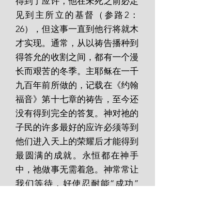
得到了应许，他在未死之前必定
见到主所立的基督（参路2：
26），但这事一直到他行将就木
才实现。通常，从以祷告播种到
得答允的收割之间，都有一个漫
长而艰苦的冬季。主耶稣在一千
九百年前所做的，记载在《约翰
福音》第十七章的祷告，至今还
没有得到完全的答复。神对祂的
子民的许多最好的应许必须等到
他们进入天上的荣耀后才能得到
最圆满的成就。永恒都在神手
中，祂做事无需着急。神常常让
我们等待，好使忍耐能“成功”
（参雅1：4），但我们不要对祂
存疑。“因为这默示有一定的日