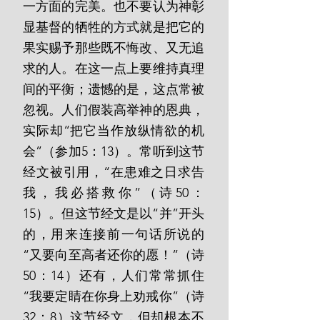
一方面的完美。也不要认为神彰
显基督的牺牲的方式就是把它的
果实赐予那些既不悔改、又无追
求的人。在这一点上要维持真理
间的平衡；遗憾的是，这点常被
忽视。人们假装高举神的恩典，
实际却“把它当作放纵情欲的机
会”（参加5：13）。常听到这节
经文被引用，“在患难之日求告
我，我必搭救你”（诗50：
15）。但这节经文是以“并”开头
的，用来连接前一句话所说的
“又要向至高者还你的愿！”（诗
50：14）还有，人们常常抓住
“我要定睛在你身上劝戒你”（诗
32：8）这节经文，但却根本不