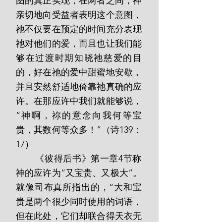
图的真正实现；在两者之间，神
亲切地向受益者表明这个意图，
祂不仅要在预定的时间充分表现
祂对他们的爱，而且也让我们能
够在过渡时期知晓祂慈爱的目
的，好在祂的爱中甜蜜地安歇，
并且安然舒适地倚靠祂真确的应
许。在那应许中我们就能够说，
“神啊，祢的意念向我何等宝
贵，其数何等众多！”（诗139：
17）
       《彼得后书》第一章4节称
神的应许为“又宝贵、又极大”。
就像司布真所指出的，“大和宝
贵是两个很少同时使用的词语，
但在此处，它们却联合得天衣无