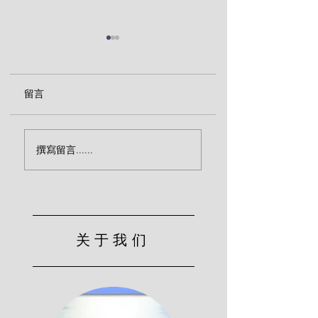
留言
视频 | 神的忿怒（保罗·
成为活祭（保罗·华
撰寫留言......
华许、提姆·康维）
许）
关于我们