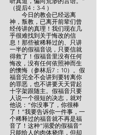
听真道，偏向荒渺的言语。”
（提后4：3-4 ）
        今日的教会已经远离
神，叛教，已离开前辈们曾
经传讲的真理！我们现在几
乎很难找到关于悔改的信
息！那些被稀释过的、只讲
一半的假福音说，只要信就
得救了！假福音里没有任何
悔改，没有任何依照神而生
的懊悔（参林后7：10）。假
福音完全不会讲到要转离你
的罪恶，也不讲要天天背起
十字架跟随主。假福音只要
人说一个很短的决志，就对
他说：“你没事了，你很棒
了！”我要告诉你一件事，一
个稀释过的福音就不再是福
音了！这种“溺爱的假福音”
只能给人的肉体挠痒，但却