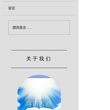
留言
传福音致命的忽略（宾
效法基督的服侍（
撰寫留言......
克）
尔）
关于我们