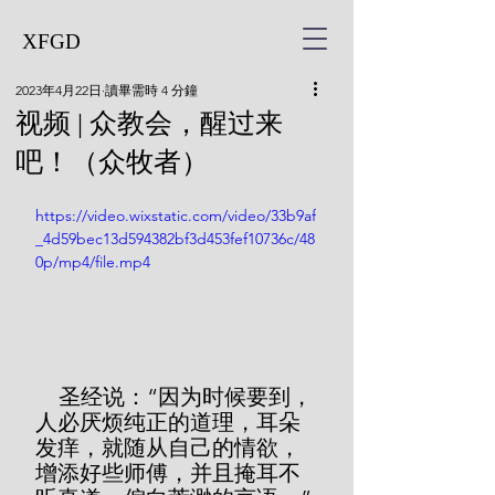
XFGD
2023年4月22日
讀畢需時 4 分鐘
视频 | 众教会，醒过来
吧！（众牧者）
https://video.wixstatic.com/video/33b9af
_4d59bec13d594382bf3d453fef10736c/48
0p/mp4/file.mp4
 圣经说：“因为时候要到，
人必厌烦纯正的道理，耳朵
发痒，就随从自己的情欲，
增添好些师傅，并且掩耳不