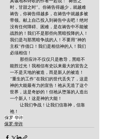
真诚地和诗歌的作者一起说：“祷告之
时，甘甜之时”。你祷告得越少，就越难
祷告，你祷告得越多，在祷告中就越多被
带领。献上自己投入到祷告中去吧！绝对
没有任何障碍、困难，是在祷告中不能被
战胜的！我们不是那些向黑暗投降的人！
我们是与那黑暗争战的人！不要用“神的
主权”作借口！我们是相信神的人！我们
必须相信！
        那些应许不仅仅只是教导，黑暗不
能胜过光！我相信有史以来最大的宣告之
一不是天地的被造，而是新人的被造！
“重生的工作”在我们的世代丢失了，这是
神的大能最有力的宣告！祂从无造了这个
世界，这是奇妙的！但祂从堕落的人造出
一个新人！这是神的大能！
        让我们争战！让我们信靠神，信靠
祂！
保罗·华许
保罗·华许