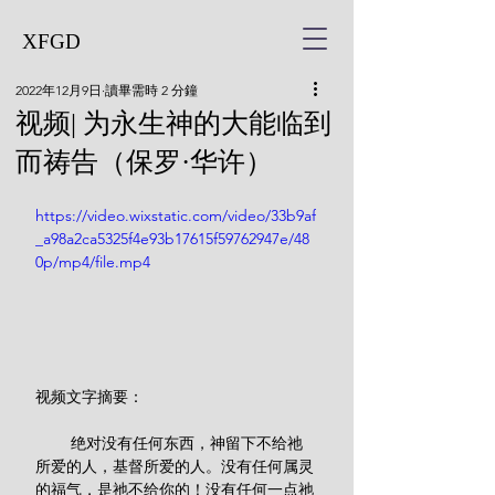
XFGD
2022年12月9日
讀畢需時 2 分鐘
视频| 为永生神的大能临到
而祷告（保罗·华许）
https://video.wixstatic.com/video/33b9af
_a98a2ca5325f4e93b17615f59762947e/48
0p/mp4/file.mp4
视频文字摘要：
        绝对没有任何东西，神留下不给祂
所爱的人，基督所爱的人。没有任何属灵
的福气，是祂不给你的！没有任何一点祂