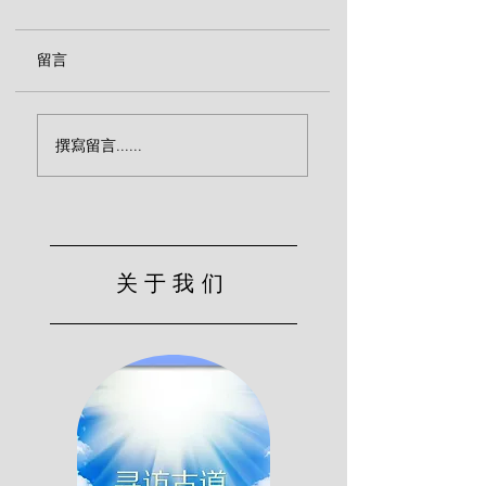
留言
视频 | 神的忿怒（保罗·
成为活祭（保罗·华
撰寫留言......
华许、提姆·康维）
许）
关于我们