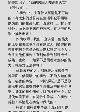
需要知识了：“我的民因无知识而灭亡”
（何4：6）。
        在祷告中，没有什么事情是不可能
的！有太多的基督徒在生活中被罪捆绑，
以为他们的生命只能一直这样……甘于作
奴仆，而不跪下来向神呼求，直到他们从
罪中被救出来！
        作为牧师，我们一直讲道，但能力
的证明在哪里呢？你看到过人们被你的祷
告改变吗？你是否曾经默默锁定几个人，
专注为他们祷告？直到你看到那种成长，
成熟，生命……如果不是因着永生神的能
力，就绝对无法解释！
        你是属神的人，那就表示应该住在
祂里面，借着暗中的祷告，不为人知的祷
告，秘密的祷告……“神的同在”是不是你
生活中实实在在的事？你生活中的每个冲
突，身体的每个伤处，目的只有一个：就
是使你跪下来。在祷告中争战，在祷告中
得胜！事情是在祷告中做成的！
        祷告！在祷告中争战！直到你可以