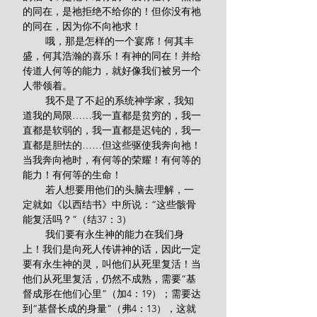
的同在，是祂拒绝不给你的！但你没有祂
的同在，因为你不向祂求！
        哦，那是怎样的一个宴席！何其丰
盛，何其浩瀚的喜乐！有神的同在！并给
传道人何等的能力，就好像我们被另一个
人带领着。
        我不是了不起的系统神学家，我知
道我的局限……我一直都是贫穷的，我一
直都是软弱的，我一直都是迟钝的，我一
直都是胆怯的……但这些驱使我奔向祂！
当我奔向祂时，有何等的荣耀！有何等的
能力！有何等的生命！
        若人想要用他们的头脑去理解，一
定就如《以西结书》中所说：“这些骸骨
能复活吗？”（结37：3）
        我们要有永生神的能力在我们身
上！我们是向死人传讲神的话，因此一定
要有永生神的灵，叫他们从死里复活！当
他们从死里复活，仍然不成熟，需要“基
督成形在他们心里”（加4：19）；需要达
到“基督长成的身量”（弗4：13），这就