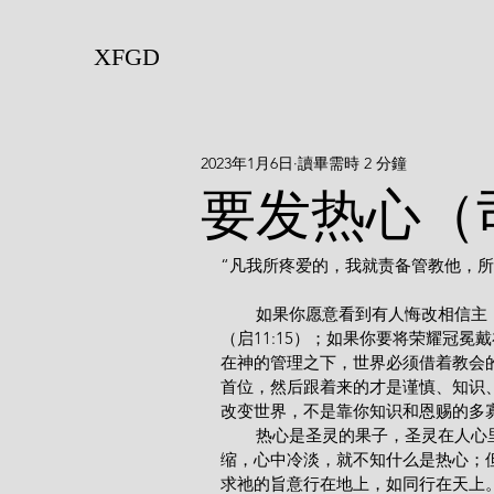
XFGD
2023年1月6日
讀畢需時 2 分鐘
要发热心（
“凡我所疼爱的，我就责备管教他，所以
        如果你愿意看到有人悔改相信主；如果你盼望听见呼声说：“世上的国成了我主和主基督的国”
（启11:15）；如果你要将荣耀冠
在神的管理之下，世界必须借着教会
首位，然后跟着来的才是谨慎、知识
改变世界，不是靠你知识和恩赐的多
        热心是圣灵的果子，圣灵在人心里不断地运行，就能产生极大的力量。如果我里面的生命萎
缩，心中冷淡，就不知什么是热心；
求祂的旨意行在地上，如同行在天上