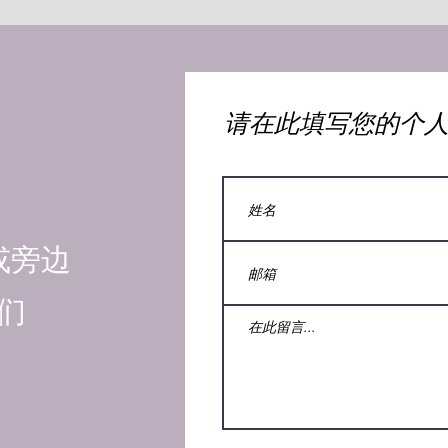
​请在此填写您的个
或旁边
们