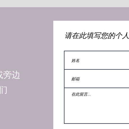
​请在此填写您的个
或旁边
们