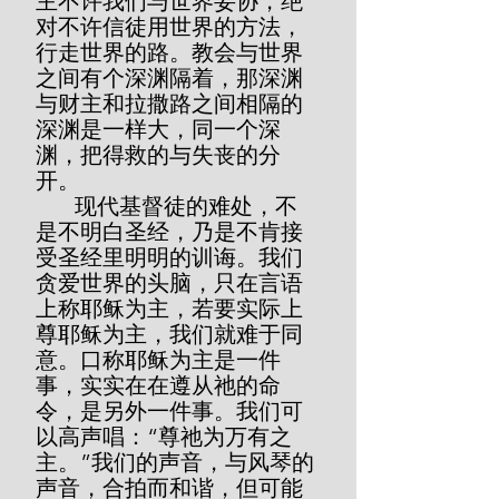
主不许我们与世界妥协，绝
对不许信徒用世界的方法，
行走世界的路。教会与世界
之间有个深渊隔着，那深渊
与财主和拉撒路之间相隔的
深渊是一样大，同一个深
渊，把得救的与失丧的分
开。
       现代基督徒的难处，不
是不明白圣经，乃是不肯接
受圣经里明明的训诲。我们
贪爱世界的头脑，只在言语
上称耶稣为主，若要实际上
尊耶稣为主，我们就难于同
意。口称耶稣为主是一件
事，实实在在遵从祂的命
令，是另外一件事。我们可
以高声唱：“尊祂为万有之
主。”我们的声音，与风琴的
声音，合拍而和谐，但可能