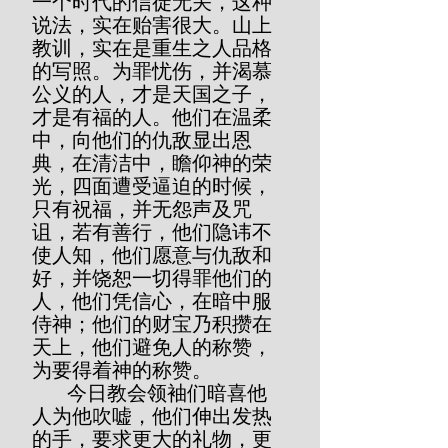
一个时代的信徒无关，这种
说法，实在贻害很大。山上
教训，实在是重生之人品格
的写照。为罪忧伤，并渴慕
公义的人，才是天国之子，
才是有福的人。他们在温柔
中，向他们的仇敌显出恩
典，在清洁中，瞻仰神的荣
光，四面遭受逼迫的时候，
只有祝福，并无怨声及咒
诅，若有善行，他们隐讳不
使人知，他们愿意与仇敌和
好，并饶恕一切得罪他们的
人，他们凭信心，在暗中服
侍神；他们的财宝乃积攒在
天上，他们避免人的称赞，
为要得着神的称赞。
       今日教会领袖们暗喜他
人为他吹嘘，他们伸出发热
的手，要求更大的礼物，更