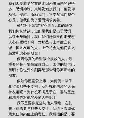
我们因爱蒙受的支助比因恐惧而来的好得
多！恐惧抑制、束缚及烦扰我们，但爱却
劝说、安慰、激励我们；它支配我们整个
心灵，使我们为了爱而渴求美善。
        虽然对上帝审判的惧怕，真的能使
我们抑制情欲，但如果我们是出于恐惧，
以致全身颤抖，就让我们赶快投向那安慰
人心的爱吧！啊，对那些与上帝建立真
诚、恒久友谊的人，上帝将会是他们多么
慈爱和忠心的朋友！
        倘若你真的希望做个虔诚的人，最
重要的是不要信靠你自己，因你的软弱已
显明；你也要立刻弃绝那些引你离正道的
朋友。
        假如你愿意爱上帝，为何仍一辈子
希望跟那些不爱祂，及轻视祂的爱的人保
持友谊呢？为什么不满足于在一群能坚定
和增强你对祂的爱的人中呢？
        我不是要你完全与他人隔绝，在礼
貌上你需要与那些人交往；我也不希望你
疏忽任何岗位上的责任。我所指的是，要