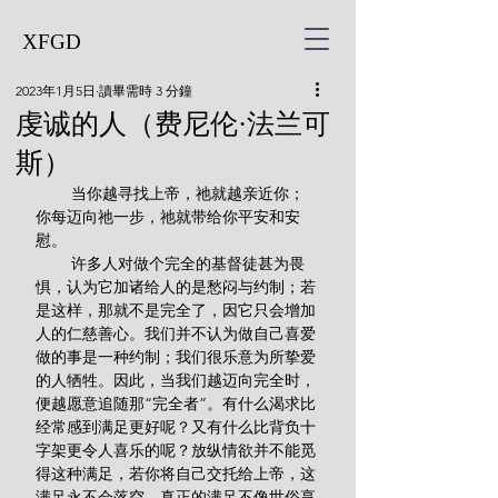
XFGD
2023年1月5日
讀畢需時 3 分鐘
虔诚的人（费尼伦·法兰可
斯）
        当你越寻找上帝，祂就越亲近你；
你每迈向祂一步，祂就带给你平安和安
慰。
        许多人对做个完全的基督徒甚为畏
惧，认为它加诸给人的是愁闷与约制；若
是这样，那就不是完全了，因它只会增加
人的仁慈善心。我们并不认为做自己喜爱
做的事是一种约制；我们很乐意为所挚爱
的人牺牲。因此，当我们越迈向完全时，
便越愿意追随那“完全者”。有什么渴求比
经常感到满足更好呢？又有什么比背负十
字架更令人喜乐的呢？放纵情欲并不能觅
得这种满足，若你将自己交托给上帝，这
满足永不会落空。真正的满足不像世俗享