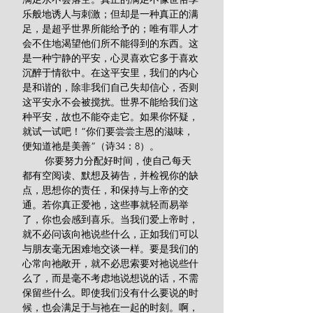
乐般地诱人与刺激；但却是一种真正的满
足，是超乎世界所能给予的；唯有罪人才
会不住地渴望他们所不能得到的东西。这
是一种宁静的平安，心灵喜欢它多于喜欢
沉醉于情欲中。在这平安里，我们的内心
是和谐的，除非我们自己失却信心，否则
这平安永不会被搅扰。世界不能给我们这
种平安，故也不能夺走它。如果你怀疑，
就试一试吧！“你们要尝尝主恩的滋味，
便知道祂是美善”（诗34：8）。
        你要努力分配好时间，使自己每天
都有空阅读、默想及祷告，并检视你的缺
点，思想你的责任，和保持与上帝的交
通。若你真正爱祂，这些事就轻而易举
了，你也会感到喜乐。当我们爱上帝时，
就不必问该向祂说些什么，正如我们可以
与朋友毫无困难地交谈一样。要是我们的
心常向祂敞开，就不必思索要对祂说些什
么了，而是毫不考虑地说想说的话，不需
保留些什么。即使我们没有什么要说的时
候，也会满足于与祂在一起的时刻。啊，