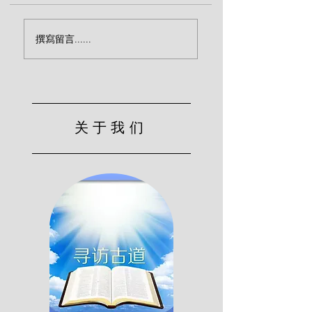
传福音致命的忽略（宾
效法基督的服侍（
撰寫留言......
克）
尔）
关于我们