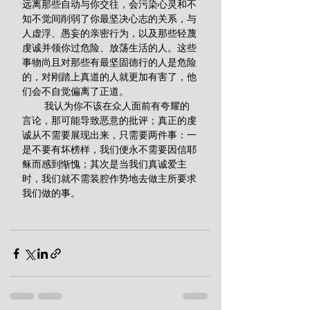
远离那些自动与你交往，会污染心灵和不
知不觉间削弱了你最坚决心志的关系，与
人虚浮、愚妄的亲密行为，以及那些轻蔑
虔诚并领你过危险、放荡生活的人。这些
事物尚且对那些有最坚固德行的人是危险
的，对刚踏上真道的人就更加有害了，他
们会不自觉偏离了正道。
        我认为你不该在众人面前有夸耀的
言论，那可能导致恶意的批评；真正的虔
诚从不需要展现出来，只需要两件事：一
是不要有坏榜样，我们便永不需要因信耶
稣而感到惭愧；其次是当我们真诚爱主
时，我们就不需装腔作势地去做主所要求
我们做的事。