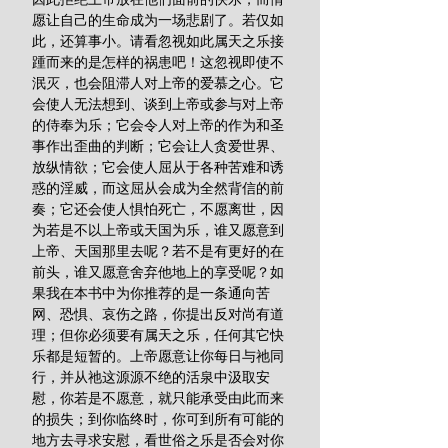
愿让自己的生命成为一场悲剧了。若仅如
此，还算事小。请看忽视如此属天之乐接
踵而来的是怎样的祸患吧！这忽视即使不
泯灭，也会阻滞人对上帝的爱慕之心。它
会使人无法想到、谈到上帝或参与对上帝
的侍奉为乐；它会令人对上帝的作为和圣
事作出歪曲的判断；它会让人贪爱世界、
放纵情欲；它会使人屈从于各种苦难和诱
惑的淫威，而这屈从会成为全然背信的前
奏；它还会使人惧怕死亡，不愿离世，因
为若是不以上帝或天国为乐，谁又愿意到
上帝、天国那里去呢？若不是有更好的在
前头，谁又愿意舍弃他地上的享受呢？如
果我在本书中为你推荐的是一条通向苦
网、恐惧、哀伤之路，你提出反对尚有道
理；但你必须要有属天之乐，任何其它快
乐都是短暂的。上帝愿意让你每日与祂同
行，并从祂这源源不绝的活泉中汲取安
慰，你若是不愿意，就只能承受由此而来
的损失；到你临终时，你可到所有可能的
地方去寻求安慰，看世俗之乐是否会对你