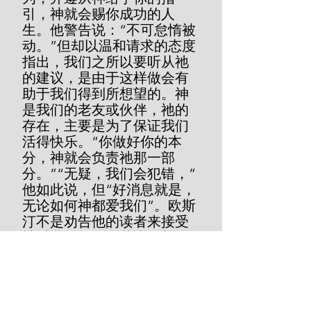
引，神就会赐你成功的人
生。他警告说：“不可怠惰被
动。”但却以温和请求的态度
指出，我们之所以要听从祂
的建议，是由于这样做会有
助于我们得到所想望的。神
是我们的老友或伙伴，祂的
存在，主要是为了保证我们
活得快乐。“你做好你的本
分，神就会负责祂那一部
分。”“无疑，我们会犯错，”
他如此说，但“好消息就是，
无论如何神都爱我们”。欧斯
汀不是劝告他的读者来接受
神对我们的公正裁决，并要
逃往基督得着称义，他反而
干脆否定了人有罪咎和受到
定罪。然而，他要成功做到
这点并不容易，因为神对我