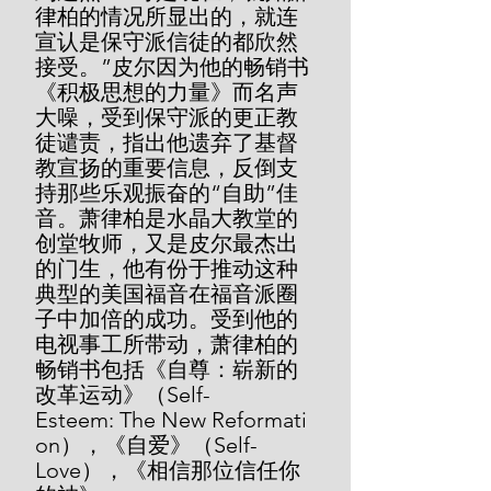
律柏的情况所显出的，就连
宣认是保守派信徒的都欣然
接受。”皮尔因为他的畅销书
《积极思想的力量》而名声
大噪，受到保守派的更正教
徒谴责，指出他遗弃了基督
教宣扬的重要信息，反倒支
持那些乐观振奋的“自助”佳
音。萧律柏是水晶大教堂的
创堂牧师，又是皮尔最杰出
的门生，他有份于推动这种
典型的美国福音在福音派圈
子中加倍的成功。受到他的
电视事工所带动，萧律柏的
畅销书包括《自尊：崭新的
改革运动》（Self-
Esteem: The New Reformati
on），《自爱》（Self-
Love），《相信那位信任你