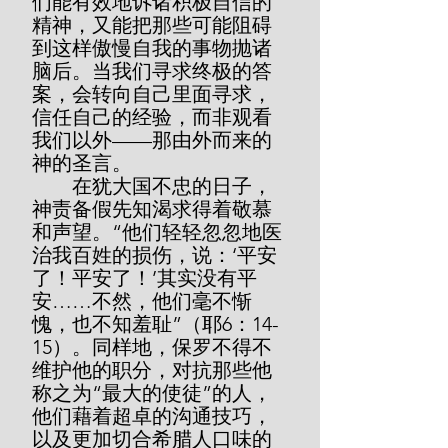
们能有效地诉诸积极自信的
精神，又能把那些可能阻碍
到这样傲慢自我的事物抛诸
脑后。当我们寻求终极的答
案，会转向自己里面寻求，
信任自己的经验，而非观看
我们以外——那由外而来的
神的圣言。
        在犹大国不忠的日子，
神责备假先知渴求得着敬慕
和声望。“他们轻轻忽忽地医
治我百姓的损伤，说：‘平安
了！平安了！’其实没有平
安……不然，他们毫不惭
愧，也不知羞耻”（耶6：14-
15）。同样地，保罗不得不
维护他的职分，对抗那些他
称之为“最大的使徒”的人，
他们藉着超卓的沟通技巧，
以及更加切合希腊人口味的