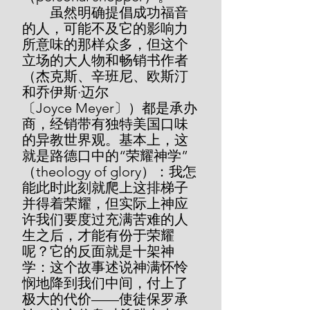
        虽然明确提倡成功福音
的人，可能不及它的影响力
所意味的那样众多，但这个
立场的大人物和畅销书作者
（杰克斯、辛班尼、欧斯汀
和乔伊斯·迈尔
〔Joyce Meyer〕）都是承办
商，经销带有独特美国口味
的异教世界观。基本上，这
就是路德口中的“荣耀神学”
（theology of glory）：我怎
能此时此刻就爬上这排梯子
并得着荣耀，但实际上神应
许我们要度过充满苦难的人
生之后，才能有份于荣耀
呢？它的反面就是十架神
学：这个故事述说神满怀怜
悯地降到我们中间，付上了
极大的代价——使徒保罗承