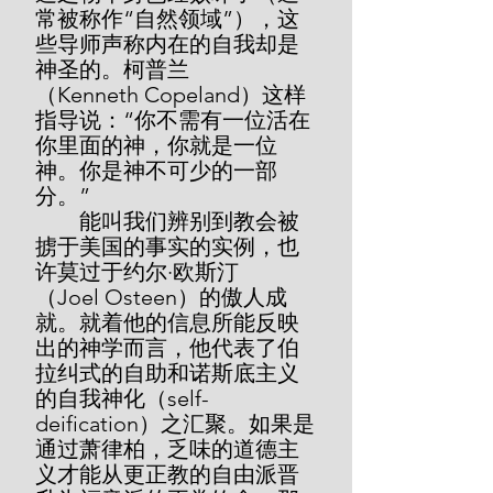
常被称作“自然领域”），这
些导师声称内在的自我却是
神圣的。柯普兰
（Kenneth Copeland）这样
指导说：“你不需有一位活在
你里面的神，你就是一位
神。你是神不可少的一部
分。”
        能叫我们辨别到教会被
掳于美国的事实的实例，也
许莫过于约尔·欧斯汀
（Joel Osteen）的傲人成
就。就着他的信息所能反映
出的神学而言，他代表了伯
拉纠式的自助和诺斯底主义
的自我神化（self-
deification）之汇聚。如果是
通过萧律柏，乏味的道德主
义才能从更正教的自由派晋