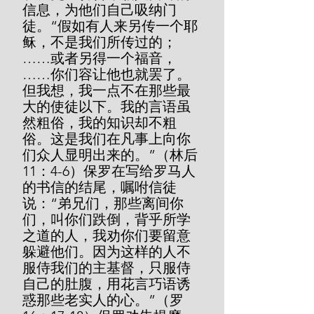
信息，为他们自己吸纳门
徒。“假如有人来另传一个耶
稣，不是我们所传过的；
……或者另得一个福音，
……你们容让他也就罢了。
但我想，我一点不在那些最
大的使徒以下。我的言语虽
然粗俗，我的知识却不粗
俗。这是我们在凡事上向你
们众人显明出来的。”（林后
11：4-6）保罗在写给罗马人
的书信的结尾，嘱咐信徒
说：“弟兄们，那些离间你
们，叫你们跌倒，背乎所学
之道的人，我劝你们要留意
躲避他们。因为这样的人不
服侍我们的主基督，只服侍
自己的肚腹，用花言巧语诱
惑那些老实人的心。”（罗