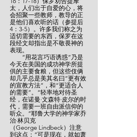
16：17-18）保罗劝告提摩
太，人们出于自爱的心，将
会招聚一些教师，教导的正
是他们喜欢听的话（参提后
4：3-5）。许多我们称之为
适切需要的东西，保罗在这
段经文却指出是不敬畏神的
表现。
        “用花言巧语诱惑”乃是
今天在美国的成功神学所提
供的主要食粮，但这些伎俩
却几乎总是美其名曰“更有效
的宣教方法”，和“更适合人
的需要”。“轻率地对待圣
经，在诺曼·文森特·皮尔的时
代，需要一班自由派信仰的
听众。”耶鲁大学的神学家乔
治·林贝克
（George Lindbeck）注意
到这点：“可是现在，就如萧