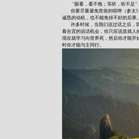
        “眼看，看不饱；耳听，
       你要尽量避免世俗的喧哗（参太5：1，14：23；约6：15）；因为谈论世俗的事情，即使具有
诚恳的动机，也不能免掉不好的后果
       许多时候，当我们说过话之后，我们就后悔没有保持缄默而且恨不得未曾与人在一起。假若遇
着合宜的说话机会，你只应说造就人
现在就学习向世界死，然后你才能开始
时你才能与主同行。