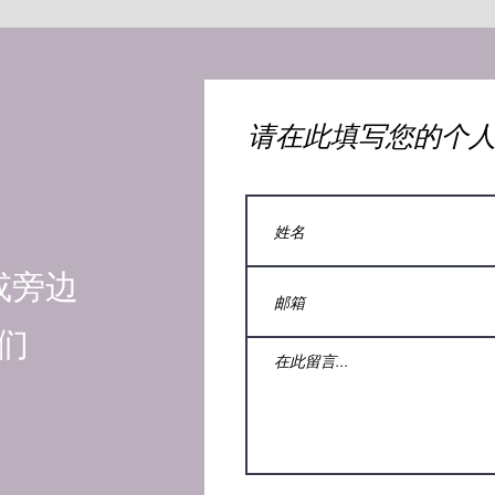
​请在此填写您的个
或旁边
们