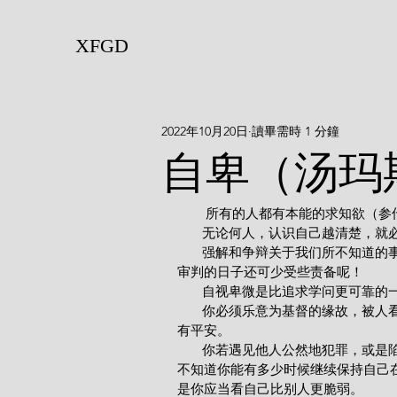
XFGD
2022年10月20日
讀畢需時 1 分鐘
自卑（汤玛
        所有的人都有本能的求
       无论何人，认识自己越
       强解和争辩关于我们所不知道的事物有何益处呢？（参传3：9-11）我们若不知道这些事物，在
审判的日子还可少受些责备呢！
       自视卑微是比追求学问更
       你必须乐意为基督的缘故，被人看作这世上的愚人。不甘自居卑微、在人之下的人，就不能常
有平安。
       你若遇见他人公然地犯罪，或是陷于某些可憎的罪恶中，你不应该认为自己比他们强，因为你
不知道你能有多少时候继续保持自己在
是你应当看自己比别人更脆弱。