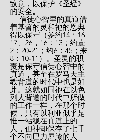
敌意，以保护《圣经》
的安全。
     信徒心智里的真道借
着基督的灵和祂的恩典
得以保守（参约14：16-
17、26，16：13；约壹
2：20-21；约6：45；来
8：10-11）。圣灵的职
责是保守信徒心智中的
真道，甚至在罗马天主
教背道的时代中也是如
此。这就如同祂在以色
列人背道的时代中所做
的工作一样，在那个时
候，只有以利亚似乎是
惟一站稳在真道上的
人，但神却保存了七千
个不向巴力屈膝的人