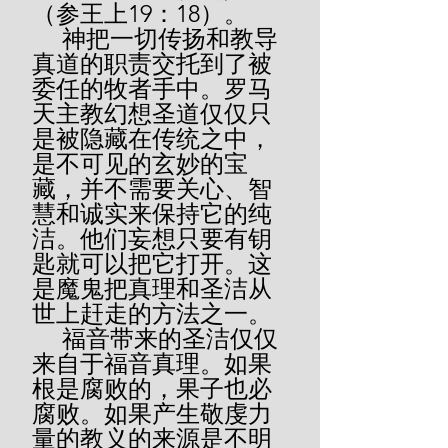
（参王上19：18）。
     神把一切传扬和教导
真道的职责交托到了被
委任的牧者手中。罗马
天主教幻想圣道仅仅只
是被隐藏在传统之中，
是不可见的玄妙的宝
藏，并不需要关心、智
慧和诚实来保持它的纯
洁。他们妄想只要有钥
匙就可以把它打开。这
是魔鬼把真理和圣洁从
世上赶走的方法之一。
     福音带来的圣洁仅仅
来自于福音真理。如果
根是腐败的，果子也必
腐败。如果产生敬虔力
量的教义的来源是不明