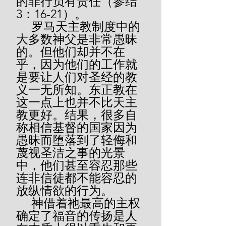
的罪行负有责任（参结
3：16-21）。
     罗马天主教制度中的
大多数神父是非常愚昧
的。但他们却并不在
乎，因为他们的工作就
是要让人们对圣经的教
义一无所知。东正教在
这一点上也并不比天主
教更好。结果，很多自
称相信基督的国家因为
愚昧而堕落到了轻侮和
蔑视圣洁之事的光景
中，他们甚至容忍那些
连非信徒都不能容忍的
放纵情欲的行为。
     神借着祂最高的主权
确定了福音的传扬是人