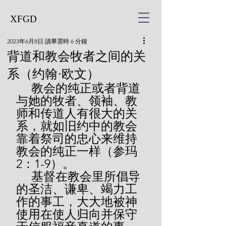
XFGD
2023年6月8日
讀畢需時 6 分鐘
背道和教会牧者之间的关
系（约翰·欧文）
     教会的纯正或者背道
与她的牧者、领袖、教
师和传道人有很大的关
系，就如旧约中的教会
靠着祭司的忠心来维持
教会的纯正一样（参玛
2：1-9）。
     基督在教会里所倡导
的圣洁、谦卑、竭力工
作的事工，大大地被神
使用在使人归向并保守