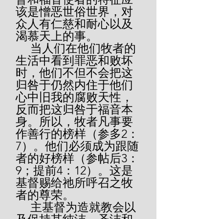
该是憎恶世俗世界，对
众人有仁慈和耐心以及
渴慕天上的事。
     当人们在他们牧者的
生活中看到罪恶和败坏
时，他们不但不会把这
归咎于仍然内住于他们
心中旧我的腐败天性，
反而把这归咎于福音本
身。所以，牧者凡事要
作善行的榜样（参多2：
7）。他们必须成为跟随
者的好榜样（参帖后3：
9；提前4：12）。这是
基督赐给祂所呼召之牧
者的尊荣。
     主基督为造就教会以