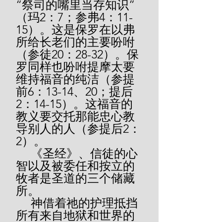
“祭司的嘴里当存知识”
（玛2：7；参弗4：11-
15）。这是保罗在以弗
所给长老们的主要吩咐
（参徒20：28-32）。保
罗同样也吩咐提摩太要
维持福音的纯洁（参提
前6：13-14、20；提后
2：14-15）。这福音的
教义要交托那能忠心教
导别人的人（参提后2：
2）。
     《圣经》、信徒的心
智以及被委任和按立的
牧者是圣道的三个储藏
所。
     神借着祂的护理抵挡
所有来自地狱和世界的