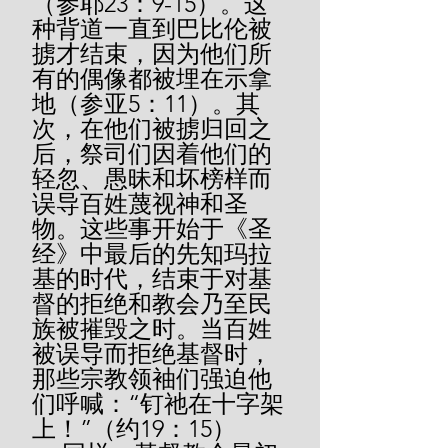
（参耶23：9-15）。这
种背道一直到巴比伦被
掳才结束，因为他们所
有的偶像都被埋在示拿
地（参亚5：11）。其
次，在他们被掳归回之
后，祭司们因着他们的
轻忽、愚昧和坏榜样而
误导百姓蔑视神和圣
物。这些事开始于《圣
经》中最后的先知玛拉
基的时代，结束于对基
督的拒绝和教会乃至民
族被摧毁之时。当百姓
被误导而拒绝基督时，
那些宗教领袖们强迫他
们呼喊：“钉祂在十字架
上！”（约19：15）