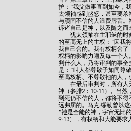
护：“我父做事直到如今，
太领袖感到盛怒，甚至要杀
与顽固不信的人浪费唇舌。
诉诸自己是神，以及随之而来的权
        犹太领袖在主耶稣的时候未到时不能杀祂；这事实更进一步证明了祂
的至高无上的主权：“因我
我自己舍的。我有权柄舍了，也
权柄的影响力遍及每一个人
判什么人，乃将审判的事全交
是：“叫人都尊敬子如同尊敬
至高权柄、不尊敬祂的人，
        在最后审判时，所有人无不屈膝，无不口称基督为主，使荣耀归于父
神（参腓2：10-11）。
到死仍不信的人，都将不得
远弗届的。马克·缪勒曾以
“祂是全能的神，宇宙无比
9-13），有权柄和大能要