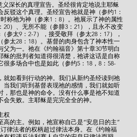
这是意义深长的真理宣告。圣经很肯定地说主耶稣
会反驳这个真理。圣经宣告祂就是神（参约1：
话时称祂为神（参来1：8）。祂展示了神的属性
：20）、无所不能（参腓3：21），且永不改变
（参太9：2-7），接受敬拜（参太28：17），
参太28：18）。基督的肉身包含了神本性一
与父为一。祂在《约翰福音》第十章30节明白
主耶稣的批判者知道得很清楚，祂讲这话是自称
它很多场合中也是如此（参约5：18，8：58-
。当我们听到基督表现祂的感情，我们就如听
时，那也是神的命令。没有什么事是祂不知道
不会失败。主耶稣是完完全全的神。
的主权
为颁订律法者的权柄超过律法本身。在《约翰福
为祂有权违反法利赛人自定的安息日律法而辩