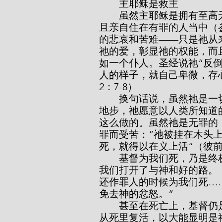
        主耶稣是救主
        虽然主耶稣是拥有至高无上主权的神，祂却自己取了人肉身的限制，
且亲自住在有罪的人当中（
的悲哀和苦难——只是祂从
祂的爱，彰显祂的权能，而
如一个仆人。圣经说祂“反
人的样子，就自己卑微，存
2：7-8）
        换句话说，虽然祂是一切万有至高的主，却舍弃一切，甚至到了一个
地步，祂愿意以人类所知道
这么做的。虽然祂是无罪的
罪而受苦：“祂被挂在木头
死，就得以在义上活”（彼前
        基督为我们死，乃是终极的牺牲，为我们的罪付上所有的代价，就为
我们打开了与神和好的路。《
还作罪人的时候为我们死…
免去神的忿怒。”
        甚至在死亡上，基督仍是主。祂的复活就是证明。保罗写说：基督“因
从死里复活，以大能显明是神