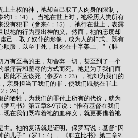
参约1：14）。当祂在世上时，祂经历人类所有
来没有犯罪（参来4：15）。祂行在世上，表露
且以祂的行为显出神的义。然而，祂的态度却
倒虚己，取了奴仆的形像，成为人的样式。既有
心顺服，以至于死，且死在十字架上。”（腓
的最痛苦和羞辱的方式而死。祂是为了我们而
，因此不应该死（参罗6：23），祂却为我们的
上，亲身担当了我们的罪，使我们既然在罪上
2：24）。
罗马书》第五章8-9节说：“惟有基督在我们
…现在我们既靠着祂的血称义，就更要借着祂
的儿子”（罗1：4）。《腓立比书》第二章9-