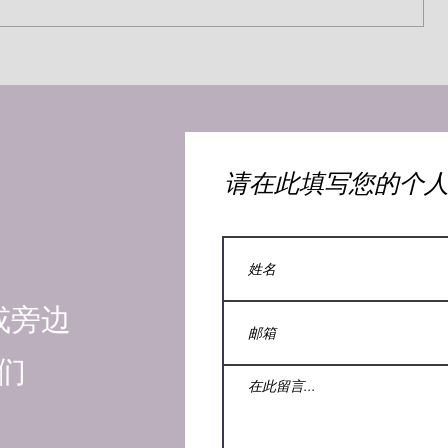
苦杯（约翰·麦克阿瑟）
）
​请在此填写您的个
或旁边
们