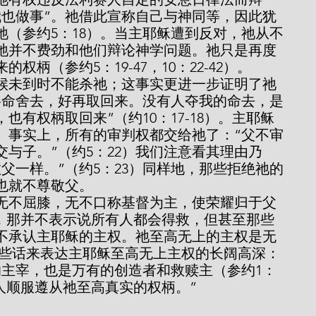
我也做事”。祂借此宣称自己与神同等，因此犹
祂（参约5：18）。当主耶稣遭到反对，祂从不
祂并不费劲和他们辩论神学问题。祂只是再度
柄（参约5：19-47，10：22-42）。
将命舍去，好再取回来。没有人夺我的命去，是
有权柄取回来”（约10：17-18）。主耶稣
。事实上，所有的审判权都交给祂了：“父不审
与子。”（约5：22）我们注意看其理由乃
父一样。”（约5：23）同样地，那些拒绝祂的
也就不尊敬父。
当然，那并不表示说所有人都会得救，但甚至那些
不承认主耶稣的主权。祂至高无上的主权是无
这些话来表达主耶稣至高无上主权的长阔高深：
的主宰，也是万有的创造者和救赎主（参约1：
求人顺服遵从祂至高真实的权柄。”