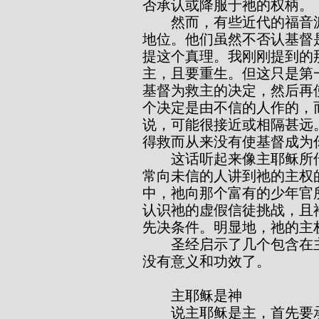
否承认或降服于祂的权柄。
        然而，有些近代的福音派作者已在质疑，基督的主权在福音信息中的
地位。他们虽然不否认基督
提这个真理。我刚刚提到的
主，且要重生。但这只是第
基督为救主的决定，然后再
个决定是由不信的人作的，
说，可能很接近或相隔甚远
得救而从来没有使基督成为
        这话听起来像主耶稣所传的福音吗？当然不是！我们已看过主耶稣经
常向未信的人讲到祂的主权
中，祂向那个富有的少年官
认识祂的虚假信徒挑战，且
先决条件。明显地，祂的主
        圣经启示了几个包含在主名之下的永恒属性。假若离开这些，救恩就
没有意义和功效了。
        主耶稣是神
        说主耶稣是主，首先要承认祂是全能的神，又是万有的创造者和维持