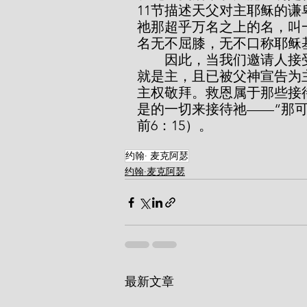
11节描述天父对主耶稣的
祂那超乎万名之上的名，叫
名无不屈膝，无不口称耶稣
        因此，当我们邀请人接受基督为救主时，我们要求他们接受的这一位
就是主，且已被父神宣告为
主权敬拜。救恩属于那些接
是的一切来接待祂——“那
前6：15）。
约翰· 麦克阿瑟
约翰·麦克阿瑟
最新文章