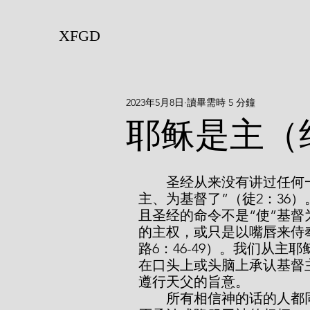
XFGD
2023年5月8日
讀畢需時 5 分鐘
​耶稣是主（
        圣经从来没有讲过任何一个人“使”基督为主，除了神自己“已经立祂为
主、为基督了”（徒2：36）
且圣经的命令不是“使”基
的主权，或只是以嘴唇来侍
路6：46-49）。我们从主
在口头上或头脑上承认基督
遵行天父的旨意。
        所有相信神的话的人都同意耶稣是主。祂一向且永远是主，不论人是