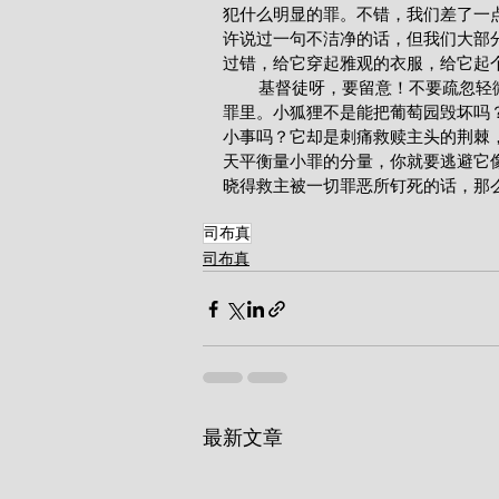
犯什么明显的罪。不错，我们差了一
许说过一句不洁净的话，但我们大部
过错，给它穿起雅观的衣服，给它起
        基督徒呀，要留意！不要疏忽轻微的罪，以为它没有什么关系。要小心！免得一点一点地落到
罪里。小狐狸不是能把葡萄园毁坏吗
小事吗？它却是刺痛救赎主头的荆棘
天平衡量小罪的分量，你就要逃避它
晓得救主被一切罪恶所钉死的话，那
司布真
司布真
最新文章