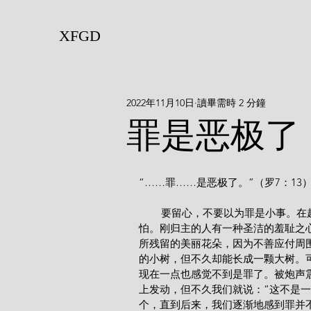
XFGD
2022年11月10日
讀畢需時 2 分鐘
罪是恶极了
“……罪……是恶极了。”（罗7：13
        要留心，不要以为罪是小事。在起初悔改时，良心是很柔嫩的，一点微小的罪就使我们觉得可
怕。刚归主的人有一种圣洁的羞耻之
所残留的美丽花朵，因为不善应付周
的小树，但不久却能长成一颗大树。
现在一点也感觉不到是罪了。被炮声
上发动，但不久我们就说：“这不是
个，直到后来，我们逐渐地感到罪并