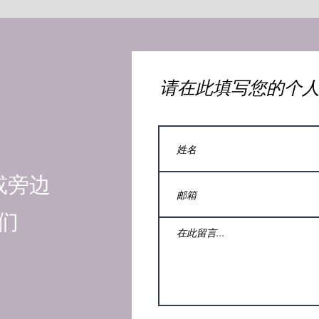
​请在此填写您的个
或旁边
们