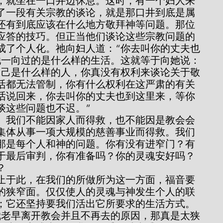
，就坐在一口井边休息。这时，有一个妇人来
了一段有关宗教的谈论，就是那口井到底是属
还有到底应该在什么地方敬拜神等问题。那位
应答的技巧。但正当他们谈论这些宗教问题的
成了个人化。祂向妇人道：“你去叫你的丈夫也
她一向过的是什么样的生活。这就等于向她说：
自己是什么样的人，你真没有权利来谈论关于敬
活都无法管制，你有什么权利在这严肃的有关
话说回来，你去叫你的丈夫也到这里来，等你
谈这些问题也不迟。”
集体从事一项大规模的慈善事业而得救。我们
那是每个人和神的问题。你有没有进窄门？有
于最后审判，你有准备吗？你的灵魂安好吗？
？
的狭窄面。仅仅使人的灵魂与神发生个人的联
；它还坚持要我们活出它所要求的生活方式。
我老早离开教会并且不再去的原因，那真是太狭