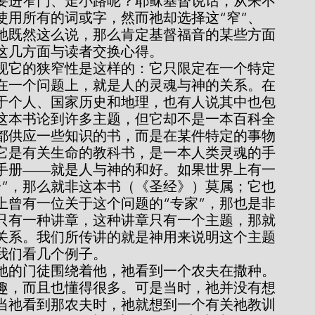
使用所有的词或字，然而祂却选择这“窄”、
。祂既然这么说，那么肯定基督福音的某些方面
这几方面与读者交换心得。
在一个问题上，就是人的灵魂与神的关系。在
于个人、国家历史和地理，也有人说其中也包
这本书论到许多主题，但它却不是一本百科全
都供应一些知识的书，而是在某件特定的事物
它是有关生命的教科书，是一本人类灵魂的手
手册——就是人与神的和好。如果世界上有一
册”，那么就非这本书（《圣经》）莫属；它也
上曾有一位关于这个问题的“专家”，那也是非
只有一种讲章，这种讲章只有一个主题，那就
关系。我们所传讲的就是神用来说明这个主题
我们看几个例子。
趣，而且也懂得很多。可是当时，祂并没有想
当祂看到那农夫时，祂就想到一个有关祂教训