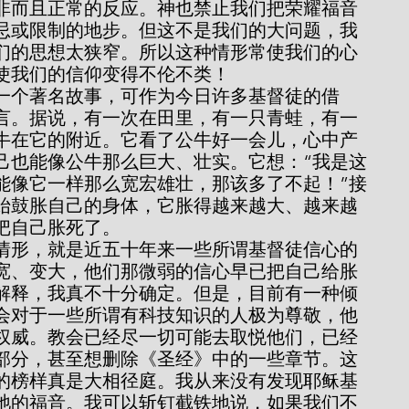
非而且正常的反应。神也禁止我们把荣耀福音
忌或限制的地步。但这不是我们的大问题，我
们的思想太狭窄。所以这种情形常使我们的心
使我们的信仰变得不伦不类！
寓言。据说，有一次在田里，有一只青蛙，有一
牛在它的附近。它看了公牛好一会儿，心中产
己也能像公牛那么巨大、壮实。它想：“我是这
能像它一样那么宽宏雄壮，那该多了不起！”接
始鼓胀自己的身体，它胀得越来越大、越来越
把自己胀死了。
宽、变大，他们那微弱的信心早已把自己给胀
解释，我真不十分确定。但是，目前有一种倾
会对于一些所谓有科技知识的人极为尊敬，他
权威。教会已经尽一切可能去取悦他们，已经
部分，甚至想删除《圣经》中的一些章节。这
的榜样真是大相径庭。我从来没有发现耶稣基
祂的福音。我可以斩钉截铁地说，如果我们不