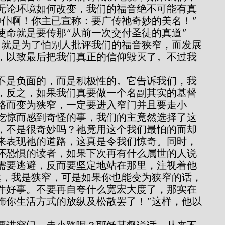
无论环境如何改变，我们的福音绝不可能有真
神仆啊！你主已宣称：要广传祂奇妙的美名！”
，就是为了怕别人批评我们的福音狭窄，而发展
，以致最后把我们真正的信仰毁灭了。不过我
，反之，如果我们真要做一个名副其实的基督
路而变为狭窄，一定要进入窄门并且要走小
吃惊而感到奇怪的事，我们的主竟然选择了这
，不是很奇妙吗？祂竟用这个我们最怕的而却
来表现祂的道路，这真是令我们惊奇。同时，
怀恐惧的读者，如果下次再有什么属世的人说
需要逃避，反而要坚定地站在那里，注视着他
然，我是狭窄，可是如果你也能变为狭窄的话，
件好事。不要再自夸什么宽宏大度了，那实在
饰你生活方式的放纵及松散罢了！”这样，他以