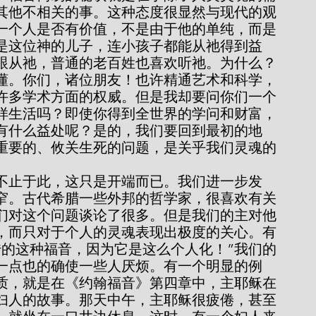
其他不相关的事。这种态度很显然与现代的观
一个人是否有价值，不是由于他的单纯，而是
是这位神的儿子，连小孩子都能从祂得到益
跟从祂，普通的老百姓也喜欢听祂。为什么？
懂。你们，诸位朋友！也许精通艺术和科学，
许多学术方面的权威。但是我却要问你们一个
样生活吗？即使你得到全世界的学问和财富，
有什么益处呢？是的，我们要回到最初的地
重要的、攸关生死的问题，是关乎我们灵魂的
窄。古代希腊一些外邦的哲学家，很喜欢有关
们对这个问题谈论了很多。但是我们的主对他
，而只对于个人的灵魂表现出极度的关心。有
传的这种福音，因为它是这么个人化！”我们的
一点也的确使一些人厌烦。有一个明显的例
质，就是在《约翰福音》第四章中，主耶稣在
妇人的故事。那天中午，主耶稣很疲倦，甚至