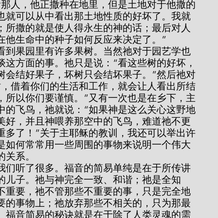
看那人，他正撒种在地里，但是土地对于他撒的
也就可以从中看出那土地性质的好坏了。我就
；所撒的就是使人得永生的神的话；最后对人
在他生命中的种子如何反应来决定了。”
谈这方面的事。祂只是说：“看这些树的好坏，
树会结好果子，坏树只会结坏果子。”然后祂对
树，借着你们的生活和工作，就会让人看出所结
，所以你们要谨慎。”又有一次也是在乡下，主
中的飞鸟，祂就说：“如果神是这么关心这野地
美好，并且神喂养那空中的飞鸟，难道祂不更
重多了！”关于主耶稣的教训，我还可以举出许
是如何常常用一些周围的事物来说明一个伟大
的关系。
的儿子。祂与神完全一致、和谐；祂是全知
不重要，祂不管那些不重要的事，只是完全地
要的事物上；祂放弃那些不相关的，只为那最
。福音简易的秘诀就是在于除了人类灵魂的需