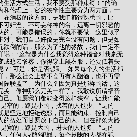
的生活方式生活，我不要受那种束缚！”的确，
为和伦理上，它的狭窄性主要分为两方面，一
。在消极的这方面，是我们都很熟悉的，比
不可奸淫、不可妄称神的名，远离一切邪恶的
惑的、可能是错误的，你就不要做。这里似乎
事对于我们自己好像是完全没有问题，但是如
兄跌倒的话，那么为了他的缘故，我们一定不
样说：“这就是为什么我觉得这种福音对我毫无
变成愁云惨雾，你得穿上黑衣服，还要低着头
呢？”可是，你是否想到，如果每个人的生活都
样，那么社会上就不会再有人酗酒，也不再需
国际联盟了。为什么？因为真是那样的话，这
完美，像神那么完美一样了。我敢说所谓福音
自己。但愿我们都能变得这样狭窄，让我们能
门是窄的，路是小的，找着的人也少。”是的，
就是坚定地拒绝诱惑，而且能约束、控制自己
人的益处而甘愿放下自己的人。但在那条大路
门是宽的，路是大的，进去的人也多。”是的，
人，任何人都能犯罪，每个愚昧的人都在犯