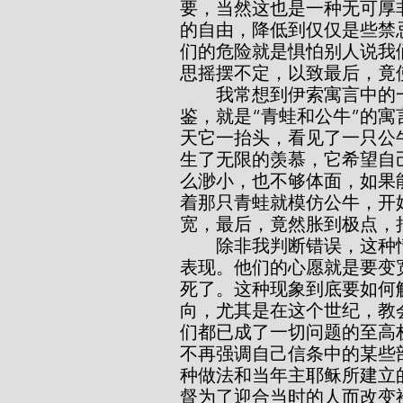
要，当然这也是一种无可厚
的自由，降低到仅仅是些禁
们的危险就是惧怕别人说我
思摇摆不定，以致最后，竟
        我常想到伊索寓言中的一个著名故事，可作为今日许多基督徒的借
鉴，就是“青蛙和公牛”的
天它一抬头，看见了一只公
生了无限的羡慕，它希望自
么渺小，也不够体面，如果
着那只青蛙就模仿公牛，开
宽，最后，竟然胀到极点，
        除非我判断错误，这种情形，就是近五十年来一些所谓基督徒信心的
表现。他们的心愿就是要变
死了。这种现象到底要如何
向，尤其是在这个世纪，教
们都已成了一切问题的至高
不再强调自己信条中的某些
种做法和当年主耶稣所建立
督为了迎合当时的人而改变