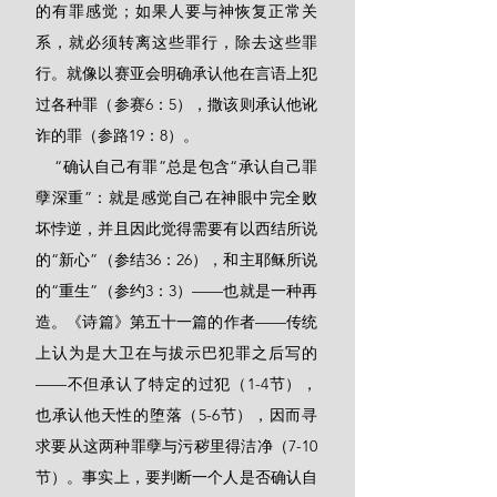
的有罪感觉；如果人要与神恢复正常关
系，就必须转离这些罪行，除去这些罪
行。就像以赛亚会明确承认他在言语上犯
过各种罪（参赛6：5），撒该则承认他讹
诈的罪（参路19：8）。
    “确认自己有罪”总是包含“承认自己罪
孽深重”：就是感觉自己在神眼中完全败
坏悖逆，并且因此觉得需要有以西结所说
的“新心”（参结36：26），和主耶稣所说
的“重生”（参约3：3）——也就是一种再
造。《诗篇》第五十一篇的作者——传统
上认为是大卫在与拔示巴犯罪之后写的
——不但承认了特定的过犯（1-4节），
也承认他天性的堕落（5-6节），因而寻
求要从这两种罪孽与污秽里得洁净（7-10
节）。事实上，要判断一个人是否确认自