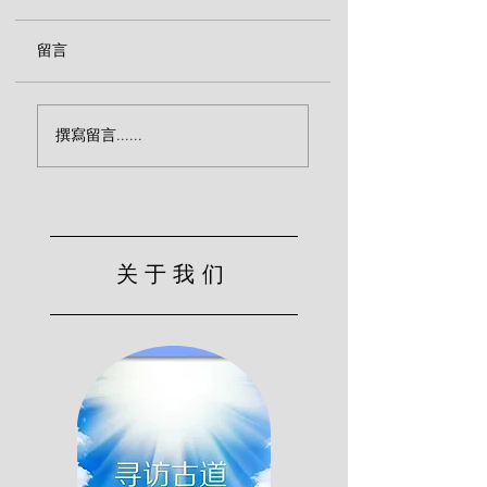
留言
醒来吧，现代人！(巴
律法主义与反律主
撰寫留言......
刻)
（巴刻）
关于我们