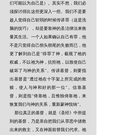
们可能以为自己是）。其实不然，我们必
须探讨得比这些更深入一些。我们不是要
趁人觉得自己软弱的时候传讲罪（这是洗
脑的技巧），却是要靠神的圣洁律法来衡
量其生活。一个人如果确认自己有罪，他
不是只觉得自己彻头彻尾的失败而已，他
更了解到自己是“得罪了神，藐视了祂的
权威，不以祂为神，抗拒祂，以致使自己
破坏了与神的关系”。传讲基督，则要指
出基督是“透过祂在十字架上所完成的救
赎，使人与神和好的那一位”。信靠基
督，则是指“倚靠祂，且惟独倚靠祂，来
恢复我们与神的关系，重新蒙神悦纳”。
    那位真正的基督，就是《圣经》中所提
到的基督，乃是亲自把我们从罪恶中拯救
出来的救主，又在神面前替我们代求。祂