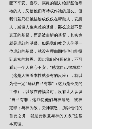
赐下平安、喜乐、属灵的能力给那些信靠
祂的人，又使他们有特权作祂的朋友。但
我们若只把祂描绘成仅仅在帮助人，安慰
人，减轻人生患难的基督，那么这就不是
真正的基督，而是被曲解的基督，其实也
就是虚幻的基督。如果我们教导人仰望一
位虚幻的基督，就没有理由期待他们能得
到真实的救恩。因此我们必须谨慎，不可
看到一个人良心不安，“感觉自己很糟糕”
（这是人按着本性就会有的反应），就以
为他一定“确认自己有罪”（这乃是圣灵的
工作），以致在传福音时，没有让人认识
“自己有罪，这罪使他们与神隔绝，被神
定罪；与神为敌，受神震怒，所以他们的
首要之务，就是要恢复与神的关系”这基
本真理。