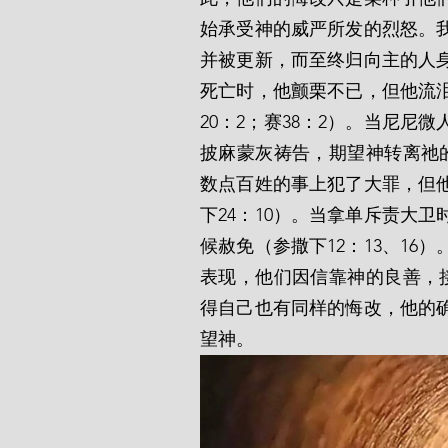
始承受神的威严所发的烈怒。
并被更新，而至终归向主的人身
死亡时，他颤栗不已，但他流
20：2；赛38：2）。当尼
披麻蒙灰祷告，期望神转离祂的
数点百姓的事上犯了大罪，但他
下24：10）。当拿单斥责大
候赦免（参撒下12：13、1
表现，他们因信靠神的良善，接
得自己也有同样的悔改，他的确痛
望神。