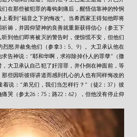
我们在那些被犯罪的毒钩刺痛后，醒悟信靠神的怜悯
上看到“福音之下的悔改”。当希西家王得知他即将
泪祈祷，并因仰望神的良善就重新获得信心（参王下
尼微人听到他们即将被灭的警告时，便惊慌不安，但他们
烈怒并赦免他们（参拿3：5、9）。大卫承认他在
求告神说：“耶和华啊，求祢除掉仆人的罪孽”（撒
卫时，大卫承认自己犯了奸淫罪，并仆倒在神面前，等
6）。那些因听彼得讲道而感到扎心的人也有同样悔改的
着说：“弟兄们，我们当怎样行？”（徒2：37）彼
哭（参太26：75；路22：62），但他没有停止仰