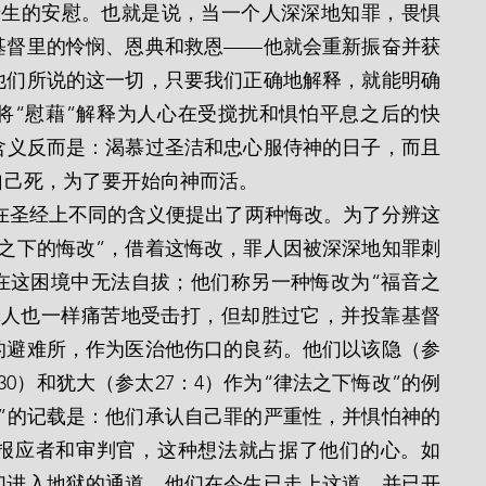
产生的安慰。也就是说，当一个人深深地知罪，畏惧
基督里的怜悯、恩典和救恩——他就会重新振奋并获
他们所说的这一切，只要我们正确地解释，就能明确
将“慰藉”解释为人心在受搅扰和惧怕平息之后的快
含义反而是：渴慕过圣洁和忠心服侍神的日子，而且
自己死，为了要开始向神而活。
之下的悔改”，借着这悔改，罪人因被深深地知罪刺
在这困境中无法自拔；他们称另一种悔改为“福音之
罪人也一样痛苦地受击打，但却胜过它，并投靠基督
的避难所，作为医治他伤口的良药。他们以该隐（参
：30）和犹大（参太27：4）作为“律法之下悔改”的例
”的记载是：他们承认自己罪的严重性，并惧怕神的
报应者和审判官，这种想法就占据了他们的心。如
们进入地狱的通道。他们在今生已走上这道，并已开