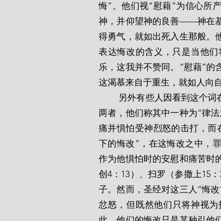
悔”。他们视“慰藉”为信心所
神，并仰望神的良善——神在
得勇气，就如出死入生那般。
表达悔改的含义，只是当他们
乐，这我并不赞同。“慰藉”的
这渴慕来自于重生，就如人向
        另外有些人因看到这个词在圣经上不同的含义便提出了两种悔改。为了分辨这
两者，他们称其中一种为“律法
痛并惧怕受神烈怒的击打，而
下的悔改”，在这悔改之中，
作为他惧怕时的安慰和痛苦时
创4：13）、扫罗（参撒上15
子。然而，圣经对这三人“悔改
忿怒，但既然他们只将神视为
此，他们的悔改只是某种引他