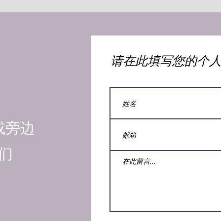
​请在此填写您的个
或旁边
们