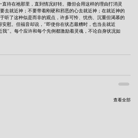
一直待在祂那里，直到情况好转。撒但会用这样的理由打消灵
不要去就近神；不要带着刚硬和邪恶的心去就近神；在就近神的
由于听了这种似是而非的观点，许多可怜、忧伤、沉重但渴慕的
得安慰。但福音却说，“即使你在状态最糟时，也当去就近
近我”。每个应许和每个先例都激励着灵魂，不论自身状况如
查看全部