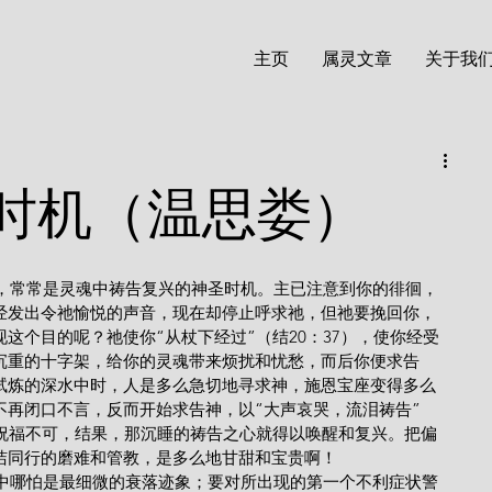
主页
属灵文章
关于我
时机（温思娄）
经发出令祂愉悦的声音，现在却停止呼求祂，但祂要挽回你，
这个目的呢？祂使你“从杖下经过”（结20：37），使你经受
沉重的十字架，给你的灵魂带来烦扰和忧愁，而后你便求告
试炼的深水中时，人是多么急切地寻求神，施恩宝座变得多么
不再闭口不言，反而开始求告神，以“大声哀哭，流泪祷告”
得祝福不可，结果，那沉睡的祷告之心就得以唤醒和复兴。把偏
洁同行的磨难和管教，是多么地甘甜和宝贵啊！