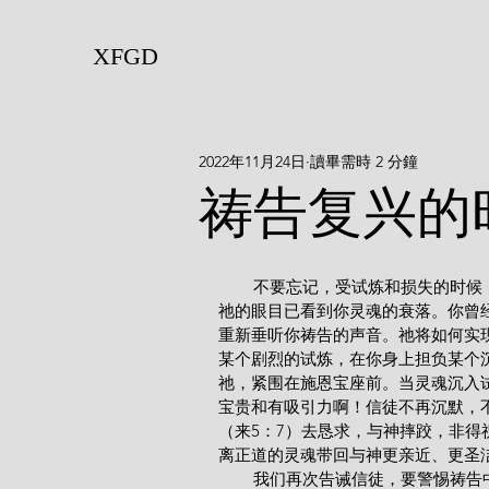
XFGD
2022年11月24日
讀畢需時 2 分鐘
祷告复兴的
        不要忘记，受试炼和损失的时候，常常是灵魂中祷告复兴的神圣时机。主已注意到你的徘徊，
祂的眼目已看到你灵魂的衰落。你曾
重新垂听你祷告的声音。祂将如何实现
某个剧烈的试炼，在你身上担负某个
祂，紧围在施恩宝座前。当灵魂沉入
宝贵和有吸引力啊！信徒不再沉默，
（来5：7）去恳求，与神摔跤，非
离正道的灵魂带回与神更亲近、更圣
        我们再次告诫信徒，要警惕祷告中哪怕是最细微的衰落迹象；要对所出现的第一个不利症状警