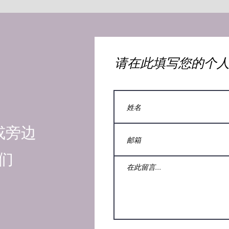
​请在此填写您的个
或旁边
们