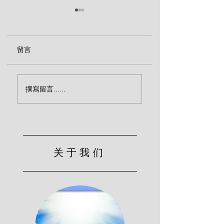
留言
传福音致命的忽略（宾
效法基督的服侍（
撰寫留言......
克）
尔）
关于我们