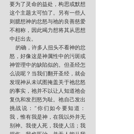
要为了灵命的益处，构思或默想
这个主题太可怕了。另有一些人
则臆想神的忿怒与祂的良善慈爱
不相称，因此竭力想将其从思想
中赶出去。
    的确，许多人扭头不看神的忿
怒，好像这是神属性中的污斑或
神管理中的缺陷似的。但圣经怎
么说呢？当我们翻开圣经，就会
发现神从未试图掩盖关于祂忿怒
的事实，祂并不以让人知道祂会
复仇和发烈怒为耻。祂自己发出
挑战说：“你们如今要知道：
我，惟有我是神，在我以外并无
别神。我使人死，我使人活；我