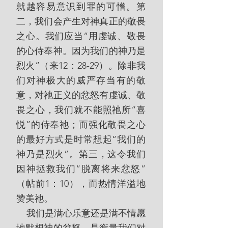
就越容易意识到罪的可憎。第
二，我们会产生对神真正的敬畏
之心。我们应当“用虔诚、敬畏
的心侍奉神。因为我们的神乃是
烈火”（来12：28-29）。除非我
们对神极大的威严存当有的敬
意，对祂正义的忿怒有虔诚、敬
畏之心，我们就不能照祂所“喜
悦”的侍奉祂；而强化敬畏之心
的最好方式是时常想起“我们的
神乃是烈火”。第三，这令我们
因神拯救我们“脱离将来忿怒”
（帖前1：10），而热情洋溢地
赞美祂。
    我们是满心乐意还是满不情愿