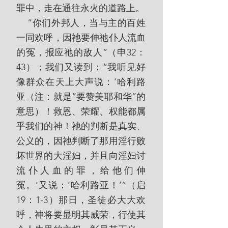
罪中，走在通往永火的道路上。
    “你们外邦人，当与主的百姓
一同欢呼，因祂要伸祂仆人流血
的冤，报应祂的敌人”（申32：
43）；我们又读到：“我听见好
像群众在天上大声说：‘哈利路
亚（注：就是“要赞美耶和华”的
意思）！救恩、荣耀、权能都属
乎我们的神！祂的判断是真实、
公义的，因祂判断了那用淫行败
坏世界的大淫妇，并且向淫妇讨
流仆人血的罪，给他们伸
冤。’又说：‘哈利路亚！’”（启
19：1-3）那日，圣徒必大大欢
呼，神将要显明其威荣，行使其