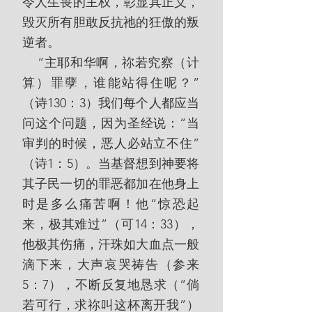
令人生畏的主权，彰显其正义，
毁灭所有胆敢反抗祂的狂傲的叛
逆者。
    “主耶和华啊，祢若究察（计
算）罪孽，谁能站得住呢？”
（诗130：3）我们每个人都应当
问这个问题，因为圣经说：“当
审判的时候，恶人必站立不住”
（诗1：5）。当基督想到神要将
其子民一切的罪恶都加在他身上
时是多么痛苦啊！他“惊恐起
来，极其难过”（可14：33），
他极其伤痛，汗珠如大血点一般
滴下来，大声哀哭祷告（参来
5：7），不断反复地恳求（“倘
若可行，求祢叫这杯离开我”）