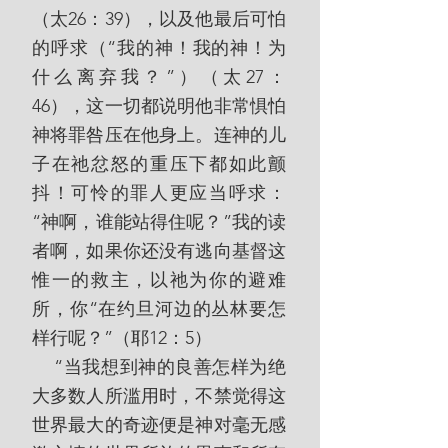
（太26：39），以及他最后可怕
的呼求（“我的神！我的神！为
什么离弃我？”）（太27：
46），这一切都说明他非常惧怕
神将罪咎压在他身上。连神的儿
子在祂忿怒的重压下都如此颤
抖！可怜的罪人更应当呼求：
“神啊，谁能站得住呢？”我的读
者啊，如果你还没有逃向基督这
惟一的救主，以祂为你的避难
所，你“在约旦河边的丛林要怎
样行呢？”（耶12：5）
    “当我想到神的良善怎样为绝
大多数人所滥用时，不禁觉得这
世界最大的奇迹便是神对毫无感