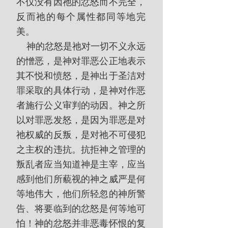
不仅没有因祂的忿怒而不完全，
反而祂的每个属性都同等地完
美。
    神的忿怒是祂对一切不义永远
的憎恶，是神对罪恶公正地表示
其不悦和愤怒，是神出于圣洁对
罪采取的具体行动，是神对作恶
者施行公义审判的动因。神之所
以对罪恶发怒，是因为罪恶是对
祂权威的反叛，是对祂不可侵犯
之主权的违抗。抗拒神之管理的
叛乱者应当知道神是主宰，应当
感到他们所藐视的神之威严是何
等地伟大，他们所轻忽的神所警
告、将要临到的忿怒是何等地可
怕！神的忿怒并非恶毒怀恨的复