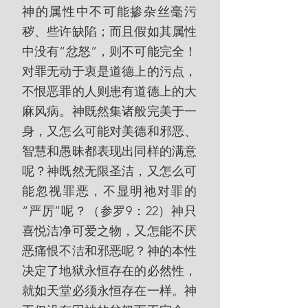
神的属性中不可能掺杂丝毫污
秽、些许缺陷；而且假如其属性
中没有“忿怒”，则不可能完全！
对罪无动于衷是道德上的污点，
不恨恶罪的人则患有道德上的大
麻风病。神既然集诸般完美于一
身，又怎么可能对美德和邪恶、
智慧和愚昧都表现出同样的满意
呢？神既然无限圣洁，又怎么可
能忽视罪恶，不显明祂对罪的
“严厉”呢？（参罗9：22）神只
喜悦洁净可爱之物，又怎能不厌
恶痛恨不洁和邪恶呢？神的本性
决定了地狱永恒存在的必然性，
就如天堂必须永恒存在一样。神