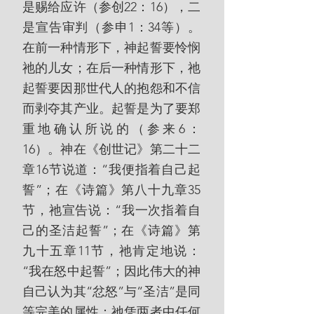
是赐给应许（参创22：16），二
是宣告审判（参申1：34等）。
在前一种情形下，神起誓要怜悯
祂的儿女；在后一种情形下，祂
起誓要因那世代人的抱怨和不信
而剥夺其产业。起誓是为了要郑
重地确认所说的（参来6：
16）。神在《创世记》第二十二
章16节说道：“我便指着自己起
誓”；在《诗篇》第八十九章35
节，祂宣告说：“我一次指着自
己的圣洁起誓”；在《诗篇》第
九十五章11节，祂肯定地说：
“我在怒中起誓”；因此伟大的神
自己认为其“忿怒”与“圣洁”是同
等完美的属性：祂凭两者中任何