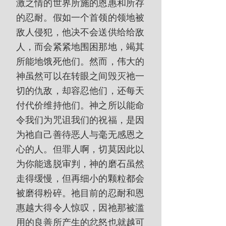
激之情的世界所施的恩惠和所存
的忍耐。假如一个首领的领地被
敌人侵犯，他决不会送供给给敌
人，而会紧紧地围困那地，竭其
所能地饿死他们。然而，伟大的
神虽然可以在转眼之间毁灭祂一
切的仇敌，却容忍他们，还每天
付代价维持他们。神之所以能命
令我们为咒诅我们的祝福，是因
为祂自己善待恶人与毫无感恩之
心的人。但罪人啊，切莫因此以
为你能逃脱审判，神的磨石虽然
走得缓慢，但再细小的颗粒都会
被磨得粉碎。祂目前的忍耐和恩
惠越大得令人惊叹，因祂那被滥
用的良善所产生的忿怒也就越可