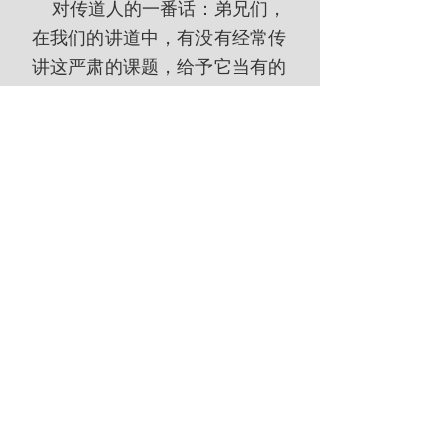
    对传道人的一番话：弟兄们，
在我们的讲道中，有没有经常传
讲这严肃的课题，给予它当有的
重视呢？旧约先知时常告诉听
众，他们罪恶的生活激怒了以色
列的圣者，他们在为神的忿怒之
日积蓄自己头上的忿怒。现今世
界的状况丝毫不比那时候好！详
述神“天天向恶人发怒”的事实
（诗7：11），没有什么比这更
能够激发那些漫不经心、属乎血
气，却还自以为是基督徒的人省
察内心的了！基督的先驱者施洗
约翰警告听众要“逃避将来的忿
怒”（太3：7）。救主耶稣也恳
求祂的听众：“当怕那杀了以后