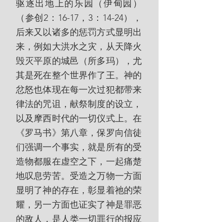
驱逐出地上的乐园（伊甸园）
（参创2：16-17，3：14-24），
后来又以诸多的惩罚方式显明出
来，例如大洪水之灾，从天降火
毁灭平原的城邑（所多玛），尤
其是死在整个世界作了王。神的
忿怒也体现在每一次过犯都带来
律法的咒诅，献祭制度的设立，
以及摩西时代的一切仪式上。在
《罗马书》第八章，保罗向信徒
们强调一个事实，就是所有的受
造物都服在虚空之下，一起痛楚
地叹息劳苦。受造之万物一方面
显明了神的存在，彰显着祂的荣
耀，另一方面也证实了神是罪恶
的敌人，是人类一切罪行的报应