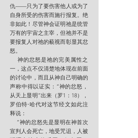
仇——只为了要伤害他人或为了
自身所受的伤害而施行报复。绝
非如此！尽管神会证明祂是统管
万有的宇宙之主宰，但祂并不是
要报复人对祂的藐视而彰显其忿
怒。
    神的忿怒是祂的完美属性之
一，这点不仅清楚地体现在前面
的讨论中，而且从神自己明确的
声称中得以证实：“神的忿怒，
从天上显明”出来（罗1：18），
罗伯特
·
哈代对这节经文如此注
释说：
    “神的忿怒先是显明在神首次
宣判人会死亡，地受咒诅，人被