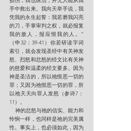
损伤，我也医治，并无人能从我
手中救出来。我向天举手说，我
凭我的永生起誓：我若磨我闪亮
的刀，手掌审判之权，就必报复
我的敌人，报应恨我的人。”
（申32：39-41）你若研读字词
索引，就会发现圣经中有关神发
怒、烈怒和忿怒的经文比有关神
的慈爱和温柔的经文要多。因为
神是圣洁的，所以祂恨恶一切的
罪；又因为祂恨恶一切的罪，所
以祂天天向罪人发怒（参诗7：
11）。
    神的忿怒与祂的信实、能力和
怜悯一样，也同样是祂的完美属
性。事实上，也必须如此，因为