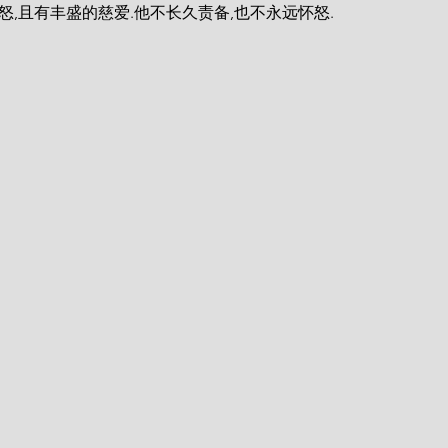
怒,且有丰盛的慈爱.他不长久责备,也不永远怀怒.