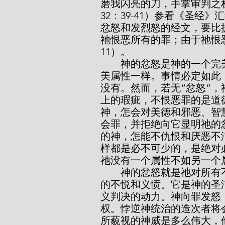
磨我闪亮的刀，手掌审判之
32：39-41）参看《圣
忿怒和发烈怒的经文，要比
祂恨恶所有的罪；由于祂恨
11）。
        神的忿怒是神的一个完美属性，如同祂的信实、大能或怜悯是祂的完
美属性一样。事情必定如此
没有。然而，若无“忿怒”
上的瑕疵，不恨恶罪的是道
神，怎会对美德和邪恶、智
会罪，并拒绝向它显明祂的
的神，怎能不仇恨和厌恶不
样都是必不可少的，是绝对
祂没有一个属性不如另一个
        神的忿怒就是祂对所有不义永远的痛恨。它是神的公义向邪恶所发出
的不悦和义愤。它是神的圣
义判决的动力。神向罪发怒
权。悖逆神统治的造次者将
所藐视的神威是多么伟大，