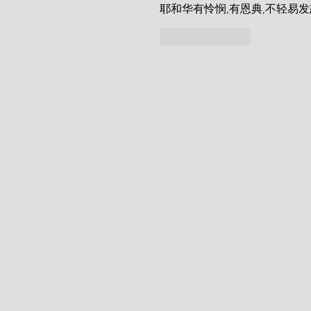
耶和华有怜悯,有恩典,不轻易发
按讚
回覆