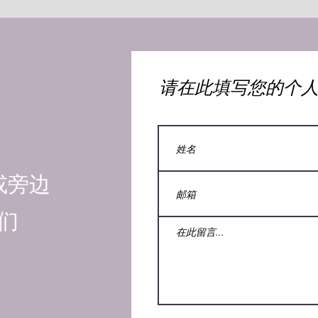
​请在此填写您的个
或旁边
们