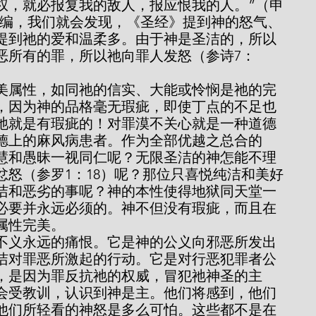
权，就必报复我的敌人，报应恨我的人。”（申
经》汇编，我们就会发现，《圣经》提到神的怒气、
提到祂的爱和温柔多。由于神是圣洁的，所以
恶所有的罪，所以祂向罪人发怒（参诗7：
，因为神的品格毫无瑕疵，即使丁点的不足也
，祂就是有瑕疵的！对罪漠不关心就是一种道德
德上的麻风病患者。作为全部优越之总合的
慧和愚昧一视同仁呢？无限圣洁的神怎能不理
忿怒（参罗1：18）呢？那位只喜悦纯洁和美好
洁和恶劣的事呢？神的本性使得地狱同天堂一
必要并永远必须的。神不但没有瑕疵，而且在
属性完美。
洁对罪恶所激起的行动。它是对行恶犯罪者公
，是因为罪反抗祂的权威，冒犯祂神圣的主
会受教训，认识到神是主。他们将感到，他们
他们所轻看的神怒是多么可怕。这些都不是在