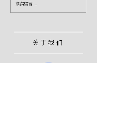
撰寫留言......
的明珠（伯特纳）
纳）
关于我们