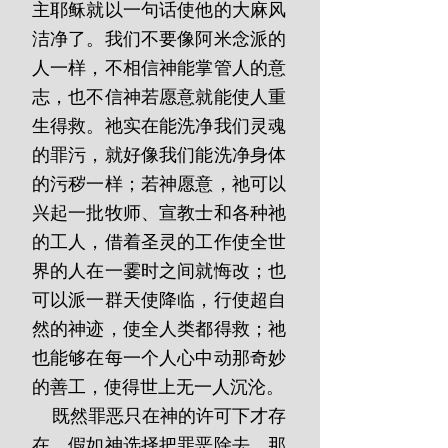
主耶稣就以一句话使他的大麻风
洁净了。我们不要像阿米念派的
人一样，不相信神能掌管人的意
志，也不信神若愿意就能使人重
生得救。祂实在能洗净我们灵魂
的罪污，就好像我们能洗净身体
的污秽一样；若神愿意，祂可以
兴起一批牧师、宣教士和各种祂
的工人，借着圣灵的工作使全世
界的人在一霎时之间就悔改；也
可以派一群天使降临，行使超自
然的神迹，使全人类都得救；祂
也能够在每一个人心中动那奇妙
的善工，使得世上无一人沉沦。
    既然罪恶只在神的许可下才存
在，假如神选择把罪恶除去，那