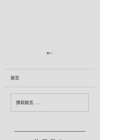
留言
“活人”还是“死人”？
主耶稣对门徒的警
撰寫留言......
（莱尔）
（莱尔）