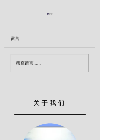
留言
视频 | 十字架是舍己的
视频 | 基督的审判
撰寫留言......
道路（雷欧纳）
（雷欧纳）
关于我们