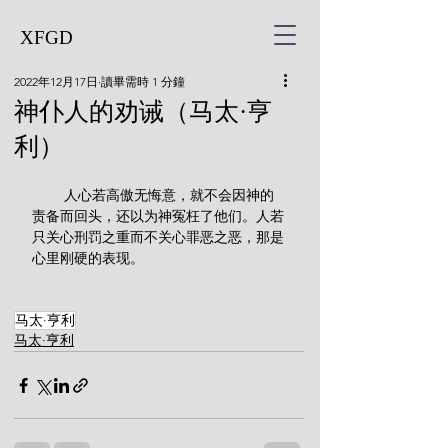
XFGD
2022年12月17日
讀畢需時 1 分鐘
神仆人的劝诫（马太·亨
利）
        人心若高傲无悔意，就不会因神的
责备而回头，还以为神冤枉了他们。人若
只关心刑罚之重而不关心罪恶之恶，那是
心里刚硬的表现。
马太·亨利
马太·亨利