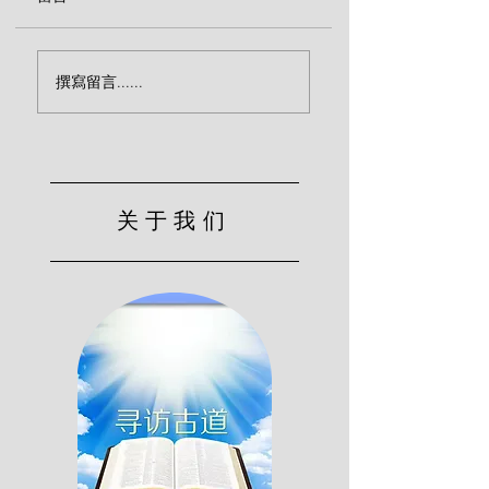
向罪死（马太·亨利）
我们所爱的，我们
撰寫留言......
思想！（马太·亨
关于我们