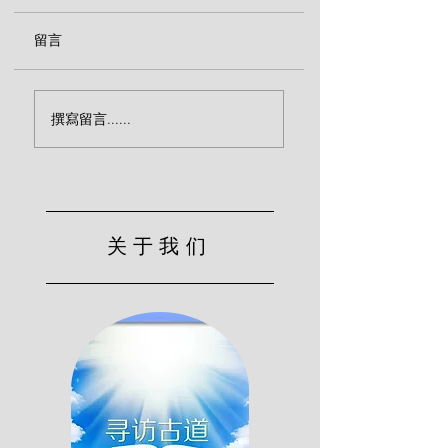
留言
神仆人的劝诫（陶
你的心真正归向主了
撰寫留言......
吗？（陶恕）
关于我们