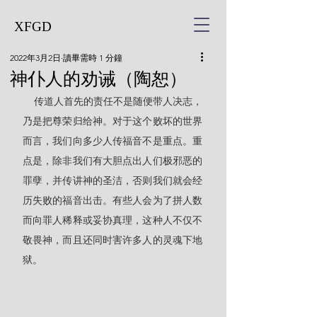
XFGD
2022年3月2日
讀畢需時 1 分鐘
神仆人的劝诫（陶恕）
    传道人首先的责任不是随便带人决志，
乃是把尊荣归给神。对于这个败坏的世界
而言，我们向多少人传福音不是重点。重
点是，除非我们有大胆点出人们极邪恶的
罪孽，并传讲神的圣洁，否则我们就会经
历失败的福音出击。有些人会为了拼人数
而向罪人稀释或妥协真理，这种人不仅不
敬畏神，而且还同时害许多人的灵魂下地
狱。