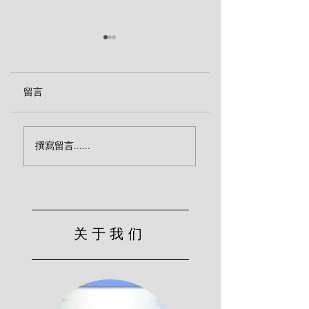
留言
圣徒渴望更加属灵（爱
信主后怎么看待我
撰寫留言......
德华兹）
感（爱德华兹）
关于我们