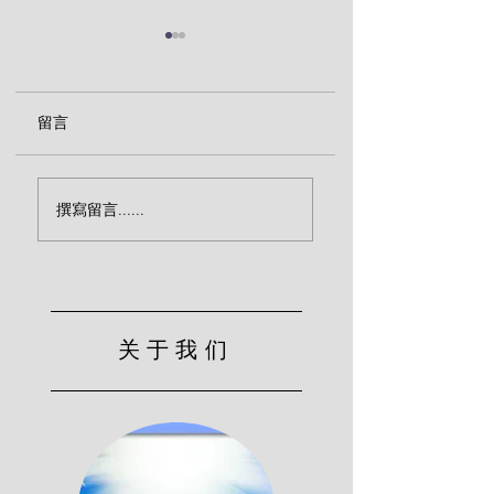
留言
神仆人的劝诫（加尔
神仆人的劝诫（加
撰寫留言......
文）
文）
关于我们