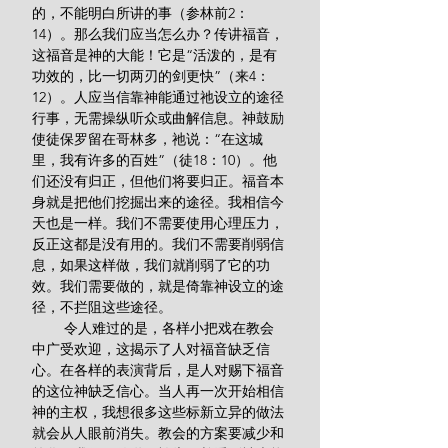
的，不能明白所讲的事（参林前2：
14）。那么我们应当怎么办？传讲福音，
这福音是神的大能！它是“活泼的，是有
功效的，比一切两刃的剑更快”（来4：
12）。人应当信靠神能通过祂设立的途径
行事，无需操纵听众或曲解信息。神鼓励
使徒保罗留在哥林多，祂说：“在这城
里，我有许多的百姓”（徒18：10）。他
们还没有归正，但他们将要归正。福音本
身就是把他们挖掘出来的途径。我相信今
天也是一样。我们不需要使用心理压力，
反正这都是没有用的。我们不需要削弱信
息，如果这样做，我们就削弱了它的功
效。我们需要做的，就是倚靠神设立的途
径，不拦阻这些途径。
        令人难过的是，各样小把戏在教会
中广受欢迎，这揭示了人对福音缺乏信
心。在各样的表演背后，是人对赐下福音
的这位神缺乏信心。当人再一次开始相信
神的主权，我想很多这些标新立异的做法
就会从人眼前消失。教会的方案要减少和