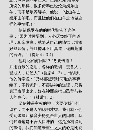
所说的那样，很多侍奉已经沦为娱乐山
羊，而不是喂养绵羊。他说：“让山羊去
娱乐山羊吧，而且让他们在山羊之地做这
样的事情吧！”
        使徒保罗在他的时代警告了这件
事：“因为时候要到，人必厌烦纯正的道
理，耳朵发痒，就随从自己的情欲，增添
好些师傅，并且掩耳不听真道，偏向荒渺
的言语。”（提后4：3-4）
        他对此如何回应？“务要传道！……
并用百般的忍耐，各样的教训，责备人，
警戒人，劝勉人”（提后4：2）。他讲到
他的侍奉说：“乃将那些暗昧可耻的事弃
绝了，不行诡诈，不谬讲神的道理，只将
真理表明出来，好在神面前把自己荐与各
人的良心。”（林后4：2）
        坚信神是主权的神，这要使我们仰
望神，而不是人的聪明才智。我们就不会
受到试探让福音变得更合世人的口味。我
们知道这是不合人口味的，这是预料得到
的事情。我们知道未重生之人的心是刚硬