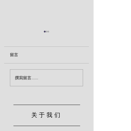
留言
传福音致命的忽略（宾
效法基督的服侍（
撰寫留言......
克）
尔）
关于我们