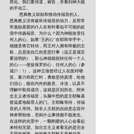
简化。我们要传道，祷告，并看到神大能
的手动工。
        恩典教义鼓励和推动传福音的人。
恩典教义没有破坏传福音的动力，反而常
常激励基督的仆人在有时看似不可能的处
境中传扬福音。为什么？因为神能改变任
何人的心。如果“王的心”在耶和华手中，
祂随意将它转动，而王对人拥有终极的主
权，总是按自己的意思行事（这正是箴言
要说明的），那么神就能扭转任何一个人
的心——使徒保罗的心，任何人的心（参
箴21：1）。这种立场曾经让人在面对嘲
笑、暴力和死亡时，勇敢坚持真理，给他
们信心，能在内外的敌意、冷淡，以及不
理解中取得成功，这就是区别所在。阿米
念主义者传福音，头脑中想的是主耶稣基
督温柔地敲罪人的门。主耶稣等待，传福
音的人等待。除非人主权的自由意志容许
神来帮助他，否则什么事情都不能发生。
在这样的光景中，一颗刚硬的人心会看起
来特别无望。加尔文主义者看见的是完全
不同的画面。他的救主耶稣不是被动等