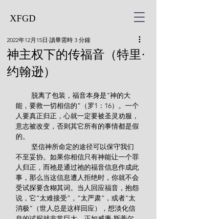
XFGD
2022年12月15日
讀畢需時 3 分鐘
神主权下的传福音（特里·
约翰逊）
        脱离了包装，福音本身是“神的大
能，要救一切相信的”（罗1：16）。一个
人要真正归正，心就一定要被圣灵劝服，
意志被改变，否则其它所有的事情都是假
的。
        坚信神所命定的途径可以保守我们
不至妥协。如果你相信只有神能让一个罪
人归正，而祂是通过祂的福音信息作成此
事，那么当这信息遭人拒绝时，你就不会
受试探要含糊其词。当人回应福音，抱怨
说，它“太难接受”，“太严肃”，或者“太
消极”（世人总是这样回应），想淡化信
息的试探就非常巨大。正如威廉·斯蒂尔